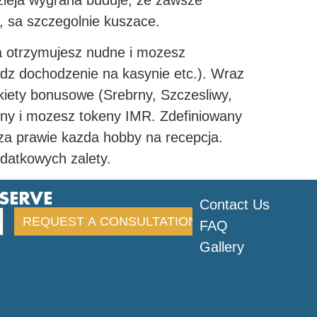
zieja wygrana buduje, ze zawsze
, sa szczegolnie kuszace.
a otrzymujesz nudne i mozesz
wdz dochodzenie na kasynie etc.). Wraz
kiety bonusowe (Srebrny, Szczesliwy,
uny i mozesz tokeny IMR. Zdefiniowany
dza prawie kazda hobby na recepcja.
datkowych zalety.
ESERVE
Contact Us
FAQ
Gallery