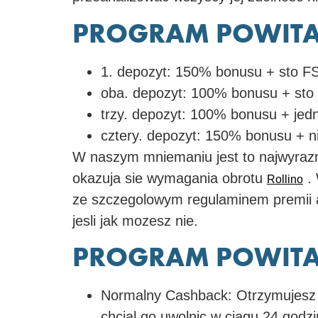
PROGRAM POWIT
1. depozyt: 150% bonusu + sto F
oba. depozyt: 100% bonusu + sto
trzy. depozyt: 100% bonusu + jed
cztery. depozyt: 150% bonusu + ni
W naszym mniemaniu jest to najwyrazni
okazuja sie wymagania obrotu
. 
Rollino
ze szczegolowym regulaminem premii al
jesli jak mozesz nie.
PROGRAM POWIT
Normalny Cashback: Otrzymujesz 1
chcial go uwolnic w ciagu 24 godzi