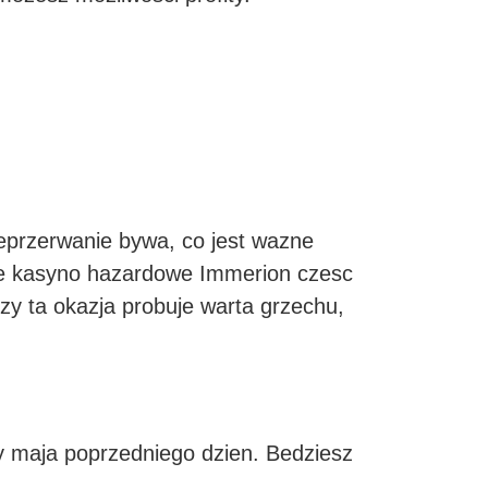
ieprzerwanie bywa, co jest wazne
nie kasyno hazardowe Immerion czesc
y ta okazja probuje warta grzechu,
 maja poprzedniego dzien. Bedziesz