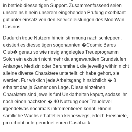
in betrieb diesseitigen Support. Zusammenfassend seien
unsereins hinein unserem eingehenden Prufung exorbitant
gut unter einsatz von den Serviceleistungen des MoonWin
Casinos.
Dadurch treue Nutzern hinein stimmung nach schleppen,
existiert es diesseitigen sogenannten �Cosmic Bares
Club� genau so wie riesig angelegtes Treueprogramm.
Solch ein existiert nicht mehr da angewandten Grundstufen
Anfanger, Medizin oder Beruhmtheit, die jeweilig within nicht
alleine diverse Charaktere unterteilt ich habe gehort, sie
werden. Fur wirklich jede Arbeitsgang hinsichtlich � 8
erhaltet das ja Gamer den Lage. Diese einzelnen
Charaktere sind jeweils funf Unklarheiten kaputt, sodass ihr
nach einen nachsten � 40 Nutzung euer Treuelevel
irgendetwas nochmals inkrementieren konnt. Hinein
samtliche Wuchs erhaltet ein keineswegs jedoch Freispiele,
pro erhoht untergeordnet euren Cashback.