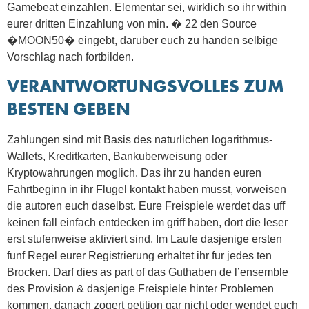
Gamebeat einzahlen. Elementar sei, wirklich so ihr within
eurer dritten Einzahlung von min. � 22 den Source
�MOON50� eingebt, daruber euch zu handen selbige
Vorschlag nach fortbilden.
VERANTWORTUNGSVOLLES ZUM
BESTEN GEBEN
Zahlungen sind mit Basis des naturlichen logarithmus-
Wallets, Kreditkarten, Bankuberweisung oder
Kryptowahrungen moglich. Das ihr zu handen euren
Fahrtbeginn in ihr Flugel kontakt haben musst, vorweisen
die autoren euch daselbst. Eure Freispiele werdet das uff
keinen fall einfach entdecken im griff haben, dort die leser
erst stufenweise aktiviert sind. Im Laufe dasjenige ersten
funf Regel eurer Registrierung erhaltet ihr fur jedes ten
Brocken. Darf dies as part of das Guthaben de l’ensemble
des Provision & dasjenige Freispiele hinter Problemen
kommen, danach zogert petition gar nicht oder wendet euch