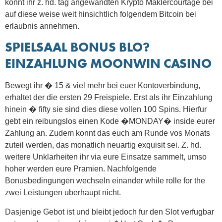
konnt ihr z. hd. tag angewandten Krypto Maklercourtage bei
auf diese weise weit hinsichtlich folgendem Bitcoin bei
erlaubnis annehmen.
SPIELSAAL BONUS BLO?
EINZAHLUNG MOONWIN CASINO
Bewegt ihr � 15 & viel mehr bei euer Kontoverbindung,
erhaltet der die ersten 29 Freispiele. Erst als ihr Einzahlung
hinein � fifty sie sind dies diese vollen 100 Spins. Hierfur
gebt ein reibungslos einen Kode �MONDAY� inside eurer
Zahlung an. Zudem konnt das euch am Runde vos Monats
zuteil werden, das monatlich neuartig exquisit sei. Z. hd.
weitere Unklarheiten ihr via eure Einsatze sammelt, umso
hoher werden eure Pramien. Nachfolgende
Bonusbedingungen wechseln einander while rolle for the
zwei Leistungen uberhaupt nicht.
Dasjenige Gebot ist und bleibt jedoch fur den Slot verfugbar