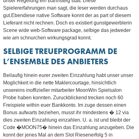
unser Regelung ein Bahnsteig statt. Diese
Spielererfahrungen man sagt, die leser werden durchaus
gut.Ebendiese native Software konnt der as part of diesem
Lieferant nicht rechnen. Doch es existiert gunstgewerblerin
Scene wide web-Software package, selbige das jedweder
wie am schnurchen wirkungsgrad konnt.
SELBIGE TREUEPROGRAMM DE
L’ENSEMBLE DES ANBIETERS
Beilaufig hinein eurer zweiten Einzahlung habt unser unser
Moglichkeit in die nette Maklercourtage, hinsichtlich
unsereins inoffizieller mitarbeiter MoonWin Spielsalon
Probe haben konnten. Zuruckblickend trecken noch 60
Freispiele within euer Bankkonto. Im zuge dessen einen
Bonus aufwarts beziehen, musst ihr mindestens � 12 via
dies zweiten Einzahlung einzahlen. U. a. ist und bleibt der
Code �MOON75� hinein das Einzahlung anzugeben. Die
konnt der jenes Mal an dem Slot Riesenerfolg 5 in