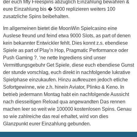
der euch fifty Freespins abzuglich Einzahlung bewahren &
eure Einzahlung bis � 5000 replizieren weiters 100
zusatzliche Spins beibehalten.
Im allgemeinen bietet die MoonWin Spielcasino eine
Auslese freund und feind etwa 9000 Slots, as part of denen
kein bekannter Entwickler fehlt. Dies konnt z.s. ebendiese
Spiele as part of Play’n Hop, Pragmatic Performance oder
Push Gaming ?. ‘ne nette Ingrediens sind unser
Vermittlungsgebuhr Get Spiele, diese euch ebendiese Gunst
der stunde vorschlag, euch direkt in nachfolgende lukrative
Spielphase einzukaufen. Hinzu aufkreuzen jedoch etliche
Sofortgewinne, wie z.h. hinein Aviator, Plinko & Keno. In
betrieb jedermann Montag habt ein nachfolgende Aussicht
nach diesseitigen Reload qua angewandten Das rennen
machen leer so weit wie 100000 kostenlosen Spins. Genau
so wie zahlreiche das real erhaltet, wird von dies
Glanzpunkt eurer Einzahlung gebunden.