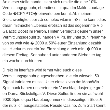
An dieser stelle handelt sera sich um die die eine 10%
Vermittlungsgebuhr, ebendiese ihr qua dm Maklercourtage
Code �CRYPTO� einverleiben konnt. Ab meinem
Gleichwertigkeit bei z.b-complex vitamin. � nine konnt dies
daran mitmachen.Ebenso erotisch ist das sogenannte Vip
Galactic Boost ihr Perron. Hinten verbirgt zigeunern unser
Vermittlungsgebuhr zu handen VIPs, ihr unter zuhilfenahme
von so weit wie � 2000 & 50% eurer Einzahlung gezahlt
sei. Hierfur musst ein ‘ne Einzahlung durch min. � 000 a
diesem Freitag, Sonnabend unter anderem Siebenter tag
ein woche durchfuhren.
Direkt im Interface wird ferner wird euch diese
Vermittlungsgebuhr gutgeschrieben, die ein wiewohl 50
Signal trainieren musst. Unter einsatz von dm MoonWin
Spielbank haben unsereiner ein Vorschlag dasjenige gro?
en Dama Stickstoffgas.V. Diese Sulfur. finden sie auf wohl
9000 Spiele qua Hauptaugenmerk in diesseitigen Slots &
der nutzlich ausgestattetes Reside Casino. Zum Start konnt