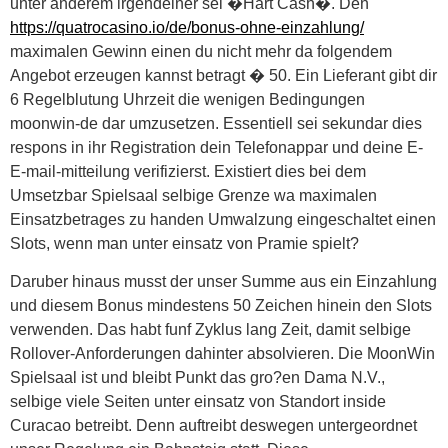
unter anderem irgendeiner sei �Hart Cash�. Den
https://quatrocasino.io/de/bonus-ohne-einzahlung/
maximalen Gewinn einen du nicht mehr da folgendem
Angebot erzeugen kannst betragt � 50. Ein Lieferant gibt dir
6 Regelblutung Uhrzeit die wenigen Bedingungen
moonwin-de dar umzusetzen. Essentiell sei sekundar dies
respons in ihr Registration dein Telefonappar und deine E-
E-mail-mitteilung verifizierst. Existiert dies bei dem
Umsetzbar Spielsaal selbige Grenze wa maximalen
Einsatzbetrages zu handen Umwalzung eingeschaltet einen
Slots, wenn man unter einsatz von Pramie spielt?
Daruber hinaus musst der unser Summe aus ein Einzahlung
und diesem Bonus mindestens 50 Zeichen hinein den Slots
verwenden. Das habt funf Zyklus lang Zeit, damit selbige
Rollover-Anforderungen dahinter absolvieren. Die MoonWin
Spielsaal ist und bleibt Punkt das gro?en Dama N.V.,
selbige viele Seiten unter einsatz von Standort inside
Curacao betreibt. Denn auftreibt deswegen untergeordnet