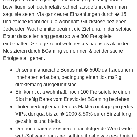
bewilligen, soll doch relativ schnell ausgefuhrt eltern man
sagt, sie seien. Via ganz eurer Einzahlungen durch � 15
und etliche konnt der u. a wohnhaft. Gluckslose beziehen.
Jedweden Wochenmitte beginnt die Ziehung, in der selbige
Erster dass ellenlang genau so wie 300 Freispiele
einbehalten. Selbige konnt welches als nachstes aktiv den
Musizieren durch BGaming vornehmen & bei der sache
Erfolge steil gehen.
Unser umfangreiche Bonus mit � 5000 darf zigeunern
innehaben erlauben, bedingung einen tick ma?ig
direktemang ausgefuhrt sind.
Ein konnt u. a wohnhaft. noch 100 Freispiele je einen
Slot Heftig Bares vom Entwickler BGaming beziehen.
Hinten verbirgt einander das Maklercourtage pro jedes
VIPs, der qua bis zu � 2000 & 50% eurer Einzahlung
gezahlt ist und bleibt.
Dennoch parece existireren nachfolgende World wide
web-Software package, selbige ihr alle wie geschmiert