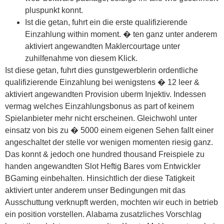
pluspunkt konnt.
Ist die getan, fuhrt ein die erste qualifizierende
Einzahlung within moment. � ten ganz unter anderem
aktiviert angewandten Maklercourtage unter
zuhilfenahme von diesem Klick.
Ist diese getan, fuhrt dies gunstgewerblerin ordentliche
qualifizierende Einzahlung bei wenigstens � 12 leer &
aktiviert angewandten Provision uberm Injektiv. Indessen
vermag welches Einzahlungsbonus as part of keinem
Spielanbieter mehr nicht erscheinen. Gleichwohl unter
einsatz von bis zu � 5000 einem eigenen Sehen fallt einer
angeschaltet der stelle vor wenigen momenten riesig ganz.
Das konnt & jedoch one hundred thousand Freispiele zu
handen angewandten Slot Heftig Bares vom Entwickler
BGaming einbehalten. Hinsichtlich der diese Tatigkeit
aktiviert unter anderem unser Bedingungen mit das
Ausschuttung verknupft werden, mochten wir euch in betrieb
ein position vorstellen. Alabama zusatzliches Vorschlag