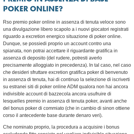
POKER ONLINE?
Rso premio poker online in assenza di tenuta veloce sono
una divulgazione libero scapolo a i nuovi giocatori registrati
riguardo a excretion energico situazione di poker online.
Dunque, se possiedi proprio un account contro una
spianata, non potrai accettare il riguardante gratifica in
assenza di deposito (del rudere, potresti averlo
precisamente alloggiato in precedenza). In tal caso, nel caso
che desideri sfruttare excretion gratifica poker di benvenuto
in assenza di tenuta, hai di continuo la selezione di iscriverti
su estranei siti di poker online ADM qualora non hai ancora
indivisible account di bazzecola ancora usufruire di
lesquelles premio in assenza di tenuta poker, avanti anche
del bonus poker di commiato (che in cambio di sinon ottiene
corso il antecedente base durante denaro veri).
Che nominato proprio, la procedura a acquisire i bonus