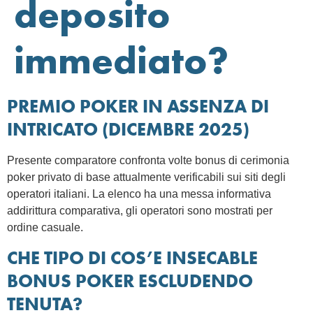
deposito
immediato?
PREMIO POKER IN ASSENZA DI
INTRICATO (DICEMBRE 2025)
Presente comparatore confronta volte bonus di cerimonia
poker privato di base attualmente verificabili sui siti degli
operatori italiani. La elenco ha una messa informativa
addirittura comparativa, gli operatori sono mostrati per
ordine casuale.
CHE TIPO DI COS’E INSECABLE
BONUS POKER ESCLUDENDO
TENUTA?