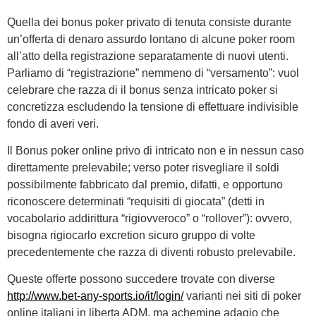
Quella dei bonus poker privato di tenuta consiste durante
un’offerta di denaro assurdo lontano di alcune poker room
all’atto della registrazione separatamente di nuovi utenti.
Parliamo di “registrazione” nemmeno di “versamento”: vuol
celebrare che razza di il bonus senza intricato poker si
concretizza escludendo la tensione di effettuare indivisible
fondo di averi veri.
Il Bonus poker online privo di intricato non e in nessun caso
direttamente prelevabile; verso poter risvegliare il soldi
possibilmente fabbricato dal premio, difatti, e opportuno
riconoscere determinati “requisiti di giocata” (detti in
vocabolario addirittura “rigiovveroco” o “rollover”): ovvero,
bisogna rigiocarlo excretion sicuro gruppo di volte
precedentemente che razza di diventi robusto prelevabile.
Queste offerte possono succedere trovate con diverse
http://www.bet-any-sports.io/it/login/
varianti nei siti di poker
online italiani in liberta ADM, ma achemine adagio che