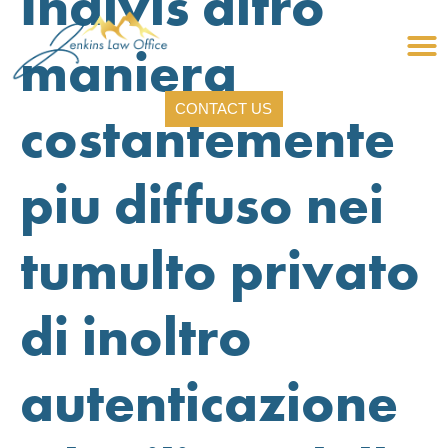
Indivis altro
maniera
CONTACT US
costantemente
piu diffuso nei
tumulto privato
di inoltro
autenticazione