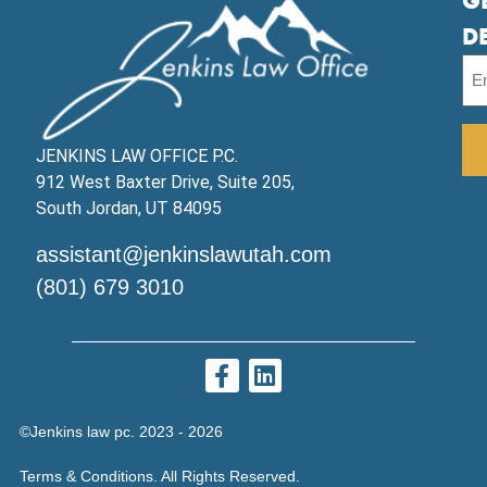
G
D
JENKINS LAW OFFICE P.C.
912 West Baxter Drive, Suite 205,
South Jordan, UT 84095
assistant@jenkinslawutah.com
(801) 679 3010
©Jenkins law pc. 2023 - 2026
Terms & Conditions. All Rights Reserved.