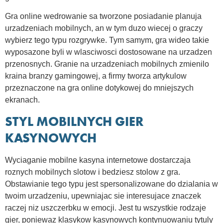
Gra online wedrowanie sa tworzone posiadanie planuja
urzadzeniach mobilnych, an w tym duzo wiecej o graczy
wybierz tego typu rozgrywke. Tym samym, gra wideo takie
wyposazone byli w wlasciwosci dostosowane na urzadzen
przenosnych. Granie na urzadzeniach mobilnych zmienilo
kraina branzy gamingowej, a firmy tworza artykulow
przeznaczone na gra online dotykowej do mniejszych
ekranach.
STYL MOBILNYCH GIER
KASYNOWYCH
Wyciaganie mobilne kasyna internetowe dostarczaja
roznych mobilnych slotow i bedziesz stolow z gra.
Obstawianie tego typu jest spersonalizowane do dzialania w
twoim urzadzeniu, upewniajac sie interesujace znaczek
raczej niz uszczerbku w emocji. Jest tu wszystkie rodzaje
gier, poniewaz klasykow kasynowych kontynuowaniu tytuly