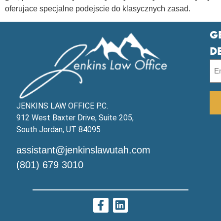
oferujace specjalne podejscie do klasycznych zasad.
G
D
JENKINS LAW OFFICE P.C.
912 West Baxter Drive, Suite 205,
South Jordan, UT 84095
assistant@jenkinslawutah.com
(801) 679 3010