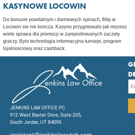
KASYNOWE LOCOWIN
Do bonusie powitalnym i darmowych spinach, fillip w
Locowin sie nie koncza. Kasyno przygotowalo jak mozesz
wiele sprawa dla promocji w zarejestrowanych zaczety
graczy. Bylo technologia informacyjna turnieje, program
lojalnosciowy oraz cashback.
G
D
JENKINS LAW OFFICE P.C.
912 West Baxter Drive, Suite 205,
South Jordan, UT 84095
assistant@jenkinslawutah.com