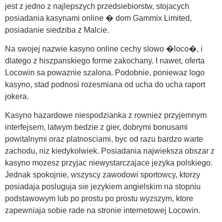
jest z jedno z najlepszych przedsiebiorstw, stojacych
posiadania kasynami online � dom Gammix Limited,
posiadanie siedziba z Malcie.
Na swojej nazwie kasyno online cechy slowo �loco�, i
dlatego z hiszpanskiego forme zakochany. I nawet, oferta
Locowin sa powaznie szalona. Podobnie, poniewaz logo
kasyno, stad podnosi rozesmiana od ucha do ucha raport
jokera.
Kasyno hazardowe niespodzianka z rowniez przyjemnym
interfejsem, latwym bedzie z gier, dobrymi bonusami
powitalnymi oraz platnosciami, byc od razu bardzo warte
zachodu, niz kiedykolwiek. Posiadania najwieksza obszar z
kasyno mozesz przyjac niewystarczajace jezyka polskiego.
Jednak spokojnie, wszyscy zawodowi sportowcy, ktorzy
posiadaja posluguja sie jezykiem angielskim na stopniu
podstawowym lub po prostu po prostu wyzszym, ktore
zapewniaja sobie rade na stronie internetowej Locowin.