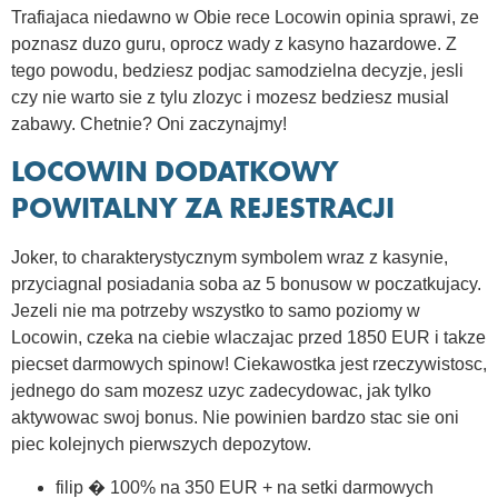
Trafiajaca niedawno w Obie rece Locowin opinia sprawi, ze
poznasz duzo guru, oprocz wady z kasyno hazardowe. Z
tego powodu, bedziesz podjac samodzielna decyzje, jesli
czy nie warto sie z tylu zlozyc i mozesz bedziesz musial
zabawy. Chetnie? Oni zaczynajmy!
LOCOWIN DODATKOWY
POWITALNY ZA REJESTRACJI
Joker, to charakterystycznym symbolem wraz z kasynie,
przyciagnal posiadania soba az 5 bonusow w poczatkujacy.
Jezeli nie ma potrzeby wszystko to samo poziomy w
Locowin, czeka na ciebie wlaczajac przed 1850 EUR i takze
piecset darmowych spinow! Ciekawostka jest rzeczywistosc,
jednego do sam mozesz uzyc zadecydowac, jak tylko
aktywowac swoj bonus. Nie powinien bardzo stac sie oni
piec kolejnych pierwszych depozytow.
filip � 100% na 350 EUR + na setki darmowych