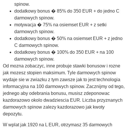
spinow.
dodatkowy bonus � 85% do 350 EUR + do jedno C
darmowych spinow.
motywacja � 75% na osiemset EUR + z setki
darmowych spinow.
dodatkowy bonus � 50% na osiemset EUR + z jedno
C darmowych spinow.
dodatkowy bonus � 100% do 350 EUR + na 100
darmowych spinow.
Od mozna zobaczyc, inne probuje stawki bonusow i rozne
jak mozesz stopien maksimum. Tyle darmowych spinow
wydaje sie w zwiazku z tym zawsze jak to jest technologia
informacyjna na 100 darmowych spinow. Zacznijmy od tego,
jednego aby odebrania bonusu, musisz zdeponowac
kazdorazowo okolo dwadziescia EUR. Liczba przyznanych
darmowych spinow zalezy kazdorazowo jak kwoty
depozytu.
W wplat jak 1920 na L EUR, otrzymasz 35 darmowych