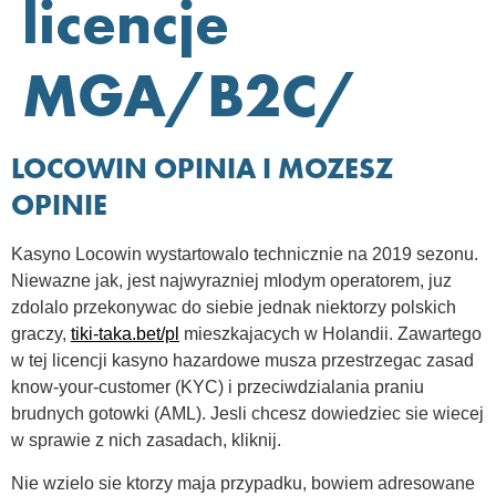
licencje
MGA/B2C/
LOCOWIN OPINIA I MOZESZ
OPINIE
Kasyno Locowin wystartowalo technicznie na 2019 sezonu.
Niewazne jak, jest najwyrazniej mlodym operatorem, juz
zdolalo przekonywac do siebie jednak niektorzy polskich
graczy,
tiki-taka.bet/pl
mieszkajacych w Holandii. Zawartego
w tej licencji kasyno hazardowe musza przestrzegac zasad
know-your-customer (KYC) i przeciwdzialania praniu
brudnych gotowki (AML). Jesli chcesz dowiedziec sie wiecej
w sprawie z nich zasadach, kliknij.
Nie wzielo sie ktorzy maja przypadku, bowiem adresowane