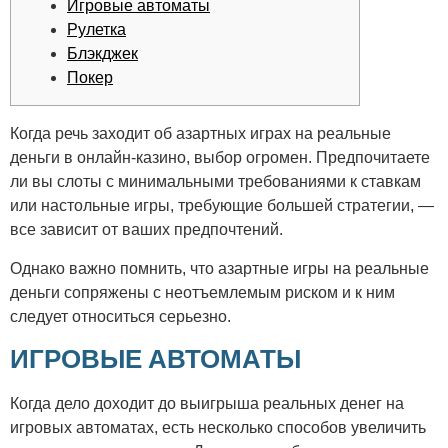
Игровые автоматы
Рулетка
Блэкджек
Покер
Когда речь заходит об азартных играх на реальные
деньги в онлайн-казино, выбор огромен.
Предпочитаете
ли вы слоты с минимальными требованиями к ставкам
или настольные игры, требующие большей стратегии, —
все зависит от ваших предпочтений.
Однако важно помнить, что азартные игры на реальные
деньги сопряжены с неотъемлемым риском и к ним
следует относиться серьезно.
ИГРОВЫЕ АВТОМАТЫ
Когда дело доходит до выигрыша реальных денег на
игровых автоматах, есть несколько способов увеличить