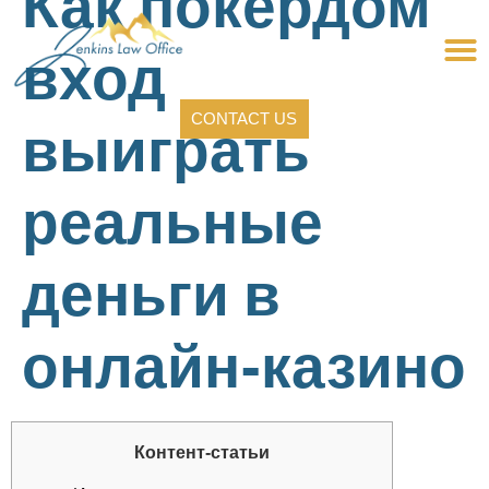
Как покердом
вход
CONTACT US
выиграть
реальные
деньги в
онлайн-казино
Контент-статьи