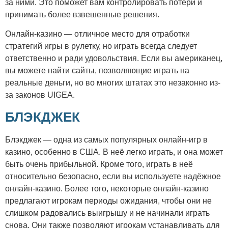
за ними. Это поможет вам контролировать потери и
принимать более взвешенные решения.
Онлайн-казино — отличное место для отработки
стратегий игры в рулетку, но играть всегда следует
ответственно и ради удовольствия. Если вы американец,
вы можете найти сайты, позволяющие играть на
реальные деньги, но во многих штатах это незаконно из-
за законов UIGEA.
БЛЭКДЖЕК
Блэкджек — одна из самых популярных онлайн-игр в
казино, особенно в США. В неё легко играть, и она может
быть очень прибыльной. Кроме того, играть в неё
относительно безопасно, если вы используете надёжное
онлайн-казино. Более того, некоторые онлайн-казино
предлагают игрокам периоды ожидания, чтобы они не
слишком радовались выигрышу и не начинали играть
снова. Они также позволяют игрокам устанавливать для