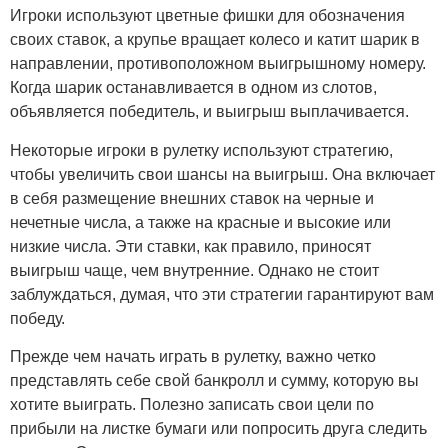
Игроки используют цветные фишки для обозначения
своих ставок, а крупье вращает колесо и катит шарик в
направлении, противоположном выигрышному номеру.
Когда шарик останавливается в одном из слотов,
объявляется победитель, и выигрыш выплачивается.
Некоторые игроки в рулетку используют стратегию,
чтобы увеличить свои шансы на выигрыш. Она включает
в себя размещение внешних ставок на черные и
нечетные числа, а также на красные и высокие или
низкие числа. Эти ставки, как правило, приносят
выигрыш чаще, чем внутренние. Однако не стоит
заблуждаться, думая, что эти стратегии гарантируют вам
победу.
Прежде чем начать играть в рулетку, важно четко
представлять себе свой банкролл и сумму, которую вы
хотите выиграть. Полезно записать свои цели по
прибыли на листке бумаги или попросить друга следить