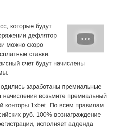
сс, которые будут
поряжении дефлятор
ки можно скоро
сплатные ставки.
зисный счет будут начислены
мы.
 водились заработаны премиальные
ва начисления возьмите премиальный
ой конторы 1хbet. По всем правилам
сийских руб. 100% вознаграждение
регистрации, исполняет адденда