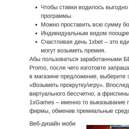
Чтобы ставки водилось выгодно 
программы.
Можно проставить всю сумму бон
Индивидуальным видом поощрен
Счастливая день 1xbet – это ед
могут возыметь премия.
Абы пользоваться заработанными ББ
Promo, после чего изготовте запра
в магазине предложение, выберите 
«Возыметь прокрутку/игру». Впосле
виртуального бессчетно, а фриспин
1xGames – именно то выказывание п
фирмы, обменив премиальные средст
Веб-дизайн моби