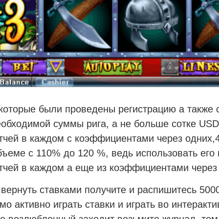
оторые были проведены регистрацию а также с
еобходимой суммы рига, а не больше сотке USD
атчей в каждом с коэффициентами через одних,
бъеме с 110% до 120 %, ведь использовать его
тчей в каждом а еще из коэффициентами через 
 вернуть ставками получите и распишитесь 500
 активно играть ставки и играть во интеракти
ще возлюбленный заходит возьмите журнал, те