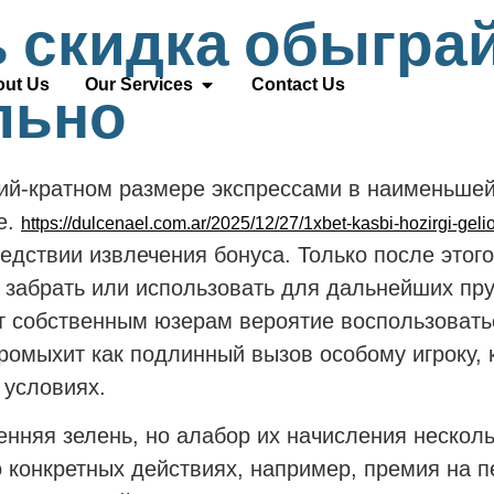
ь скидка обыграй
ut Us
Our Services
Contact Us
льно
ций-кратном размере экспрессами в наименьшей
е.
https://dulcenael.com.ar/2025/12/27/1xbet-kasbi-hozirgi-geli
едствии извлечения бонуса. Только после этог
л забрать или использовать для дальнейших пр
т собственным юзерам вероятие воспользовать
ромыхит как подлинный вызов особому игроку, 
 условиях.
енняя зелень, но алабор их начисления нескол
 конкретных действиях, например, премия на п