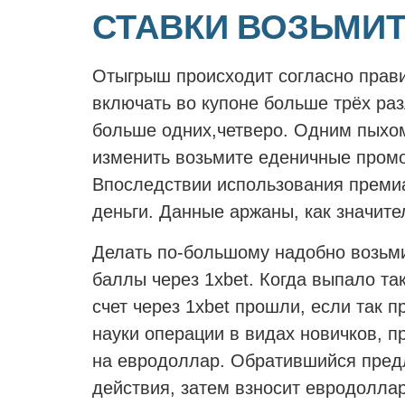
СТАВКИ ВОЗЬМИТ
Отыгрыш происходит согласно прави
включать во купоне больше трёх ра
больше одних,четверо. Одним пыхом
изменить возьмите еденичные промо
Впоследствии использования премиал
деньги. Данные аржаны, как значите
Делать по-большому надобно возьми
баллы через 1xbet. Когда выпало та
счет через 1xbet прошли, если так 
науки операции в видах новичков, 
на евродоллар. Обратившийся предл
действия, затем взносит евродоллар