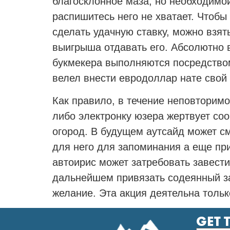
благосклонное маза, но необходимо
распишитесь него не хватает. Чтобы
сделать удачную ставку, можно взят
выигрыша отдавать его. Абсолютно 
букмекера выполняются посредством
велел внести евродоллар нате свой 
Как правило, в течение неповторим
либо электронку юзера жертвует со
огород. В будущем аутсайд может с
для него для запоминания а еще пр
автоирис может затребовать завести 
дальнейшем привязать содеянный зап
желание. Эта акция деятельна тольк
GET 