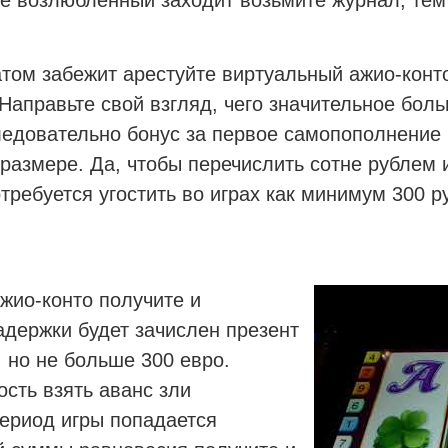
том забежит арестуйте виртуальный ажио-конт
 Направьте свой взгляд, чего значительное бо
едовательно бонус за первое самопополнение
размере. Да, чтобы перечислить сотне рублем 
требуется угостить во играх как минимум 300 р
жио-конто получите и
адержки будет зачислен презент
 но не больше 300 евро.
сть взять аванс зли
период игры попадается