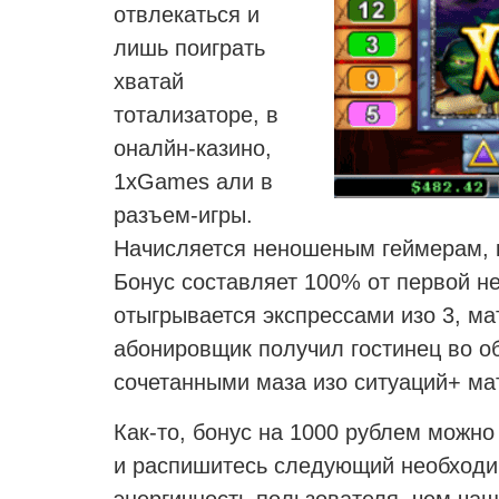
отвлекаться и
лишь поиграть
хватай
тотализаторе, в
оналйн-казино,
1xGames али в
разъем-игры.
Начисляется неношеным геймерам, к
Бонус составляет 100% от первой н
отыгрывается экспрессами изо 3, м
абонировщик получил гостинец во о
сочетанными маза изо ситуаций+ ма
Как-то, бонус на 1000 рублем можно
и распишитесь следующий необходимо
энергичность пользователя, чем ча