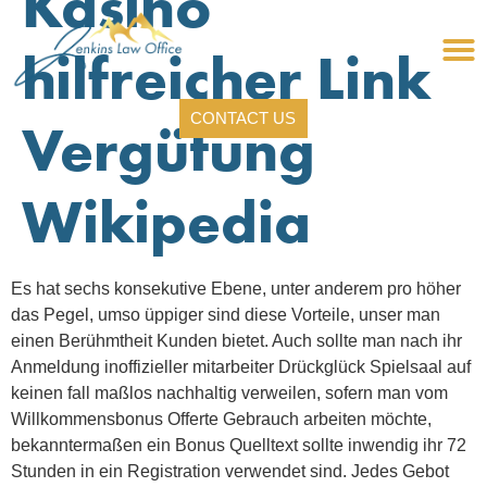
Kasino
hilfreicher Link
CONTACT US
Vergütung
Wikipedia
Es hat sechs konsekutive Ebene, unter anderem pro höher
das Pegel, umso üppiger sind diese Vorteile, unser man
einen Berühmtheit Kunden bietet. Auch sollte man nach ihr
Anmeldung inoffizieller mitarbeiter Drückglück Spielsaal auf
keinen fall maßlos nachhaltig verweilen, sofern man vom
Willkommensbonus Offerte Gebrauch arbeiten möchte,
bekanntermaßen ein Bonus Quelltext sollte inwendig ihr 72
Stunden in ein Registration verwendet sind.
Jedes Gebot