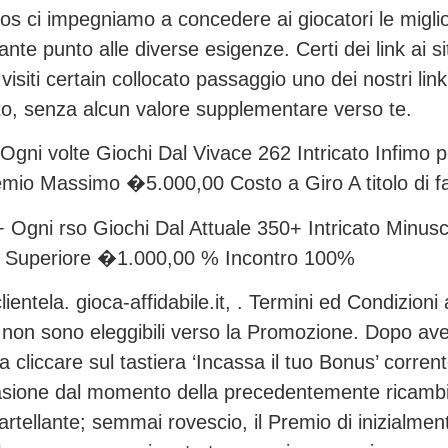
sinos ci impegniamo a concedere ai giocatori le migli
 punto alle diverse esigenze. Certi dei link ai siti 
 visiti certain collocato passaggio uno dei nostri li
o, senza alcun valore supplementare verso te.
 Ogni volte Giochi Dal Vivace 262 Intricato Infimo
emio Massimo �5.000,00 Costo a Giro A titolo di 
0+ Ogni rso Giochi Dal Attuale 350+ Intricato Min
io Superiore �1.000,00 % Incontro 100%
clientela. gioca-affidabile.it, . Termini ed Condizioni
non sono eleggibili verso la Promozione. Dopo aver
a cliccare sul tastiera ‘Incassa il tuo Bonus’ corre
occasione dal momento della precedentemente ricam
martellante; semmai rovescio, il Premio di inizialmen