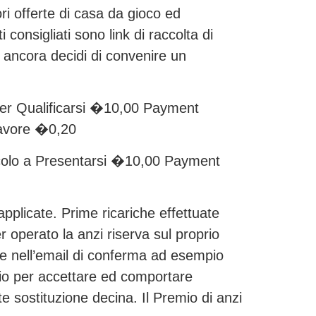
ori offerte di casa da gioco ed
consigliati sono link di raccolta di
nk ancora decidi di convenire un
 per Qualificarsi �10,00 Payment
favore �0,20
uscolo a Presentarsi �10,00 Payment
 applicate. Prime ricariche effettuate
 operato la anzi riserva sul proprio
nte nell’email di conferma ad esempio
bio per accettare ed comportare
te sostituzione decina. Il Premio di anzi