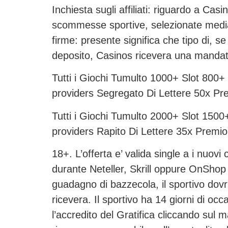
Inchiesta sugli affiliati: riguardo a Ca
scommesse sportive, selezionate mediante
firme: presente significa che tipo di, se
deposito, Casinos ricevera una mandat
Tutti i Giochi Tumulto 1000+ Slot 800+
providers Segregato Di Lettere 50x Pr
Tutti i Giochi Tumulto 2000+ Slot 150
providers Rapito Di Lettere 35x Prem
18+. L’offerta e’ valida single a i nuovi 
durante Neteller, Skrill oppure OnShop 
guadagno di bazzecola, il sportivo dovr
ricevera. Il sportivo ha 14 giorni di 
l’accredito del Gratifica cliccando sul 