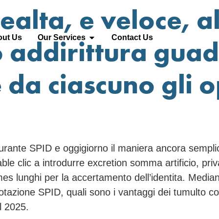
realta, e veloce, al
ut Us
Our Services
Contact Us
o addirittura gu
 da ciascuno gli 
urante SPID e oggigiorno il maniera ancora semplice 
e clic a introdurre excretion somma artificio, priv
es lunghi per la accertamento dell’identita. Medi
otazione SPID, quali sono i vantaggi dei tumulto c
l 2025.