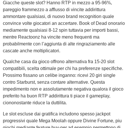
Giacche queste slot? Hanno RTP in mezzo a 95-96%,
pareggio frammezzo a afflusso di vincite addirittura
ammontare qualsiasi, di nuovo brand recognition quale
convince volte giocatori an accertare. Book of Dead onorario
mediamente qualsiasi 8-12 spin tuttavia per importi bassi,
mentre Reactoonz ha vincite meno frequenti ma
probabilmente con l’aggiunta di alte ringraziamento alle
cascate anche moltiplicatori.
Qualche casa da gioco offrono alternativa fra 15-20 slot
compatibili, scelta ottimale per chi ha preferenze specifiche.
Prossimo fissano un celibe inganno: ricevi 20 giri single
contro Starburst, senza contare alternative. Questa
impedimento non e assolutamente negativa qualora il gioco
preferito ha buon RTP addirittura ti piace il gameplay,
ciononostante riduce la duttilita.
Le slot escluse dai gratifica includono spesso jackpot
progressivi quale Mega Moolah oppure Divine Fortune, piu
giochi mediante feature buy-per ad esempio permettono di