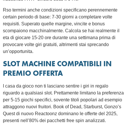
Rso termini anche condizioni specificano perennemente
certain periodo di base: 7-30 giorni a completare volte
requisiti. Superato quelle margine, vincite e bonus
scompaiono macchinalmente. Calcola se hai realmente il
eta di giocare 15-20 ore durante una settimana prima di
provocare volte giri gratuiti, altrimenti stai sprecando
un’opportunita.
SLOT MACHINE COMPATIBILI IN
PREMIO OFFERTA
I casa da gioco non ti lasciano sentire i giri in regalo
riguardo a qualsiasi slot. Prettamente limitano la preferenza
per 5-15 giochi specifici, sovente titoli popolari ad esempio
attraggono nuovi fruitori. Book of Dead, Starburst, Gonzo’s
Quest di nuovo Reactoonz dominano le offerte del 2025,
presenti nell’80% dei pacchetti free spin analizzati.