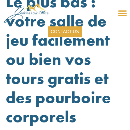
Le plus bas :
votre salle de
CONTACT US
jeu facilement
ou bien vos
tours gratis et
des pourboire
corporels