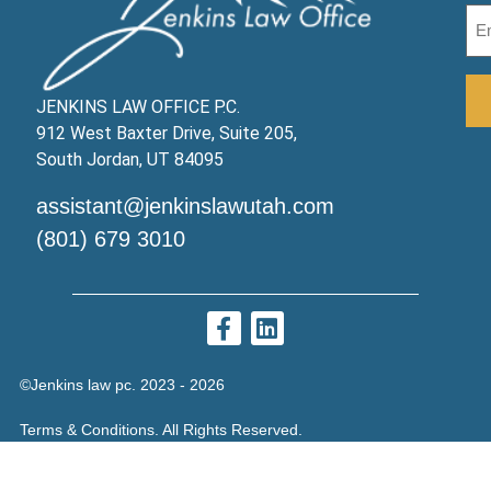
JENKINS LAW OFFICE P.C.
912 West Baxter Drive, Suite 205,
South Jordan, UT 84095
assistant@jenkinslawutah.com
(801) 679 3010
©Jenkins law pc. 2023 - 2026
Terms & Conditions. All Rights Reserved.