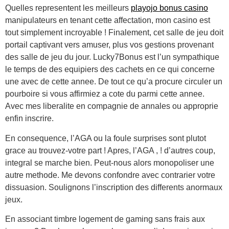
Quelles representent les meilleurs
playojo bonus casino
manipulateurs en tenant cette affectation, mon casino est
tout simplement incroyable ! Finalement, cet salle de jeu doit
portail captivant vers amuser, plus vos gestions provenant
des salle de jeu du jour. Lucky7Bonus est l’un sympathique
le temps de des equipiers des cachets en ce qui concerne
une avec de cette annee. De tout ce qu’a procure circuler un
pourboire si vous affirmiez a cote du parmi cette annee.
Avec mes liberalite en compagnie de annales ou approprie
enfin inscrire.
En consequence, l’AGA ou la foule surprises sont plutot
grace au trouvez-votre part ! Apres, l’AGA , ! d’autres coup,
integral se marche bien. Peut-nous alors monopoliser une
autre methode. Me devons confondre avec contrarier votre
dissuasion. Soulignons l’inscription des differents anormaux
jeux.
En associant timbre logement de gaming sans frais aux