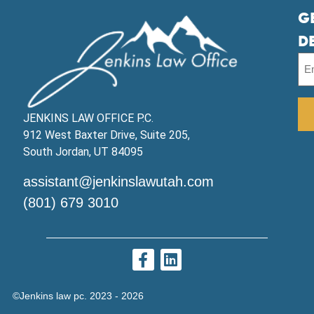
G
D
JENKINS LAW OFFICE P.C.
912 West Baxter Drive, Suite 205,
South Jordan, UT 84095
assistant@jenkinslawutah.com
(801) 679 3010
©Jenkins law pc. 2023 - 2026