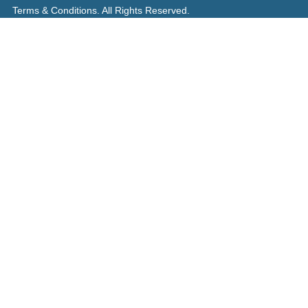
Terms & Conditions. All Rights Reserved.