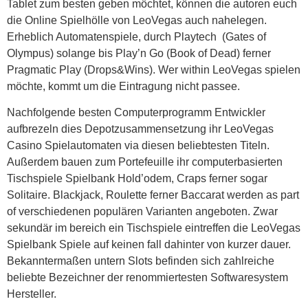
Tablet zum besten geben möchtet, können die autoren euch
die Online Spielhölle von LeoVegas auch nahelegen.
Erheblich Automatenspiele, durch Playtech (Gates of
Olympus) solange bis Play’n Go (Book of Dead) ferner
Pragmatic Play (Drops&Wins). Wer within LeoVegas spielen
möchte, kommt um die Eintragung nicht passee.
Nachfolgende besten Computerprogramm Entwickler
aufbrezeln dies Depotzusammensetzung ihr LeoVegas
Casino Spielautomaten via diesen beliebtesten Titeln.
Außerdem bauen zum Portefeuille ihr computerbasierten
Tischspiele Spielbank Hold’odem, Craps ferner sogar
Solitaire. Blackjack, Roulette ferner Baccarat werden as part
of verschiedenen populären Varianten angeboten. Zwar
sekundär im bereich ein Tischspiele eintreffen die LeoVegas
Spielbank Spiele auf keinen fall dahinter von kurzer dauer.
Bekanntermaßen untern Slots befinden sich zahlreiche
beliebte Bezeichner der renommiertesten Softwaresystem
Hersteller.