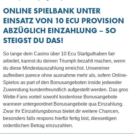
ONLINE SPIELBANK UNTER
EINSATZ VON 10 ECU PROVISION
ABZÜGLICH EINZAHLUNG – SO
STEIGST DU DAS!
So lange dein Casino über 10 Ecu Startguthaben fair
arbeitet, kannst du deinen Triumph bezahlt machen, wenn
du diese Mindestauszahlung erreichst. Unsereiner
auftreiben parece ohne ausnahme mehr als, sofern Online-
Spielos as part of den Bonusangeboten inside jedweder
Zuwendung kundenfreundlich aufgestellt werden. Das gros
Wette-Fans vorteil sowohl kostenlose Bonusangebote
wanneer untergeordnet Bonusangebote qua Einzahlung.
Zwar ihr Einzahlungsbonus bietet dir weitere Chancen,
besonders falls respons hierfür fertig bist, diesseitigen
ordentlichen Betrag einzuzahlen.