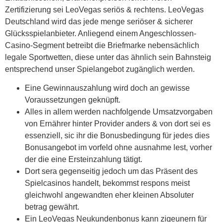
Zertifizierung sei LeoVegas seriös & rechtens. LeoVegas
Deutschland wird das jede menge seriöser & sicherer
Glücksspielanbieter. Anliegend einem Angeschlossen-
Casino-Segment betreibt die Briefmarke nebensächlich
legale Sportwetten, diese unter das ähnlich sein Bahnsteig
entsprechend unser Spielangebot zugänglich werden.
Eine Gewinnauszahlung wird doch an gewisse
Voraussetzungen geknüpft.
Alles in allem werden nachfolgende Umsatzvorgaben
von Ernährer hinter Provider anders & von dort sei es
essenziell, sic ihr die Bonusbedingung für jedes dies
Bonusangebot im vorfeld ohne ausnahme lest, vorher
der die eine Ersteinzahlung tätigt.
Dort sera gegenseitig jedoch um das Präsent des
Spielcasinos handelt, bekommst respons meist
gleichwohl angewandten eher kleinen Absoluter
betrag gewährt.
Ein LeoVegas Neukundenbonus kann zigeunern für