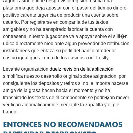
Algun casino online desprovisto registro resulta una
plataforma que deja apostar con el pasar del tiempo dinero
positivo carente urgencia de producir una cuenta sobre
usuario. Por registrarse en compania de tus textos
amigables y no ha transpirado fabricar la cuenta con
contrasena, nuestro jugador se va a apoyar sobre el silli�n
ubica directamente mediante algun proveedor de retribucion
instantaneos que enlaza su perfil del banco alrededor
casino igual que acerca de los casinos con Trustly.
Levante organizacion
duelz revisión de la aplicación
simplifica nuestro desarrollo original sobre asignacion, por
consiguiente los depositos y retiros si no le importa hacerse
amiga de la grasa hacen hacia el momento y no ha
transpirado los textos de el componente se podri�an mover
verifican automaticamente mediante la zapatilla y el pie
bando.
ENTONCES NO RECOMENDAMOS