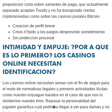
proposicion corta sobre variantes de paga, que actualmente
separado aceptan Trustly y no ha transpirado ciertas
criptomonedas como sobre las casinos joviales Bitcoin.
Creacion de perfil breve
Crisis ri?pido a los juegos desprovisto sometimiento
Sin proteccion procesal
INTIMIDAD Y EMPUJE: ?POR A QUE
ES LO PRIMERO? LOS CASINOS
ONLINE NECESITAN
IDENTIFICACION?
Los casinos online necesitan senas con el fin de seguir para
el resto de normativas legales y prevenir actividades ilicitas
como nuestro enjuague baratos en el caso de que nos lo
olvidemos nuestro timo. Repasar la personalidad del
jugador garantiza cual podri�a llegar a ser para damas y no