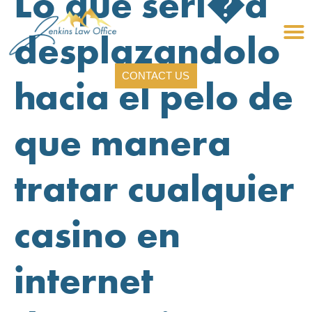
Lo que seri�a
desplazandolo
CONTACT US
hacia el pelo de
que manera
tratar cualquier
casino en
internet