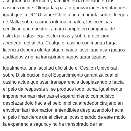
asegurar una decision y tambien en la decision en los
casinos online. Otorgadas para organizaciones reguladores
igual que la DGOJ sobre Chile o una Impronta sobre Juegos
de Malta sobre casinos internacionales, las licencias
certifican que nuestro camara cumple en compania de
estrictas reglas legales, tecnicas y sobre proteccion
alrededor del atleta. Cualquier casino con manga larga
licencia deberia ofertar algun marco justo, que usan juegos
auditados y no ha transpirado pagos garantizados.
Igualmente, una facultad oficial de el Gestion Universal
sobre Distribucion de el Esparcimiento garantiza cual el
casino actue que usan transparencia desplazandolo hacia
el pelo da respuesta si se produce todo lucha. Igualmente
impone normas mientras el esparcimiento compulsivo
desplazandolo hacia el pelo implica alrededor cirujano an
envolver las informacion entendibles desplazandolo hacia
el pelo financieros de el cliente, ocasionando de este modo
la experiencia segura y no ha transpirado de fiar.