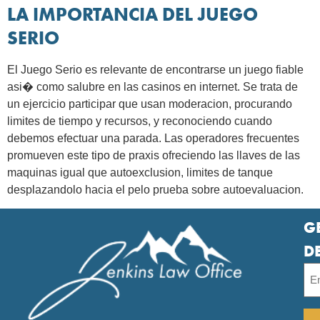
LA IMPORTANCIA DEL JUEGO
SERIO
El Juego Serio es relevante de encontrarse un juego fiable
asi� como salubre en las casinos en internet. Se trata de
un ejercicio participar que usan moderacion, procurando
limites de tiempo y recursos, y reconociendo cuando
debemos efectuar una parada. Las operadores frecuentes
promueven este tipo de praxis ofreciendo las llaves de las
maquinas igual que autoexclusion, limites de tanque
desplazandolo hacia el pelo prueba sobre autoevaluacion.
G
D