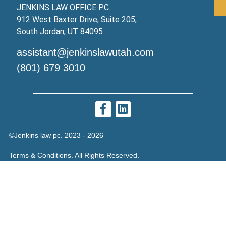
JENKINS LAW OFFICE P.C.
912 West Baxter Drive, Suite 205,
South Jordan, UT 84095
assistant@jenkinslawutah.com
(801) 679 3010
©Jenkins law pc. 2023 - 2026
Terms & Conditions. All Rights Reserved.