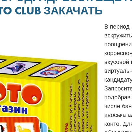
O CLUB ЗАКАЧАТЬ
В период
вскружить
поощрени
корреспо
вкусовой 
виртуальн
кандидат
Запросите
подобрав 
числе бан
авоська 
конто. Дл