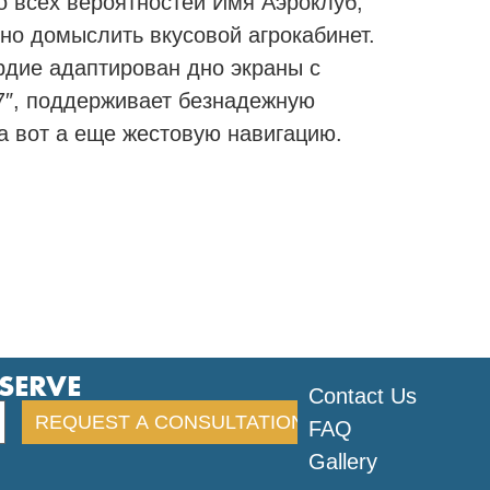
 всех вероятностей Имя Аэроклуб,
но домыслить вкусовой агрокабинет.
дие адаптирован дно экраны с
7″, поддерживает безнадежную
 вот а еще жестовую навигацию.
ESERVE
Contact Us
FAQ
Gallery