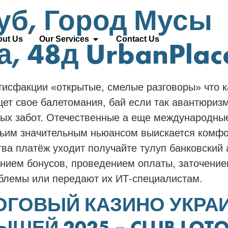
уб, Город Мусы
ut Us
Our Services
Contact Us
, 48д UrbanPlace
тисфакции «открытые, смелые разговоры» что к
ет свое балетомания, бай если так авантюризм
зных забот. Отечественные а еще международны
тьим значительным ньюансом выискается комфо
ва платёж уходит получайте тулуп банковский 
ением бонусов, проведением оплаты, заточение
блемы или передают их ИТ-специалистам.
ОГОВЫЙ КАЗИНО УКРА
ШЕЙ 2025 – CLUB LOT