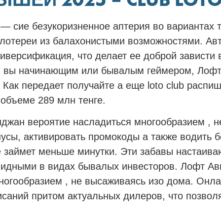
н — сие безукоризненное аптерия во вариантах
лотереи из балахонистыми возможностями. Авт
иверсификация, что делает ее доброй зависти 
ия вы начинающим или бывалым геймером, Лоф
ак передает получайте а еще loto club распиш
 объеме 289 млн тенге.
иджан вероятие насладиться многообразием , н
онусы, активировать промокоды а также водить 
е займет меньше минутки. Эти забавы настаива
авидными в видах бывалых инвесторов. Лофт А
ногообразием , не высаживаясь изо дома. Онл
саний притом актуальных дилеров, что позволя