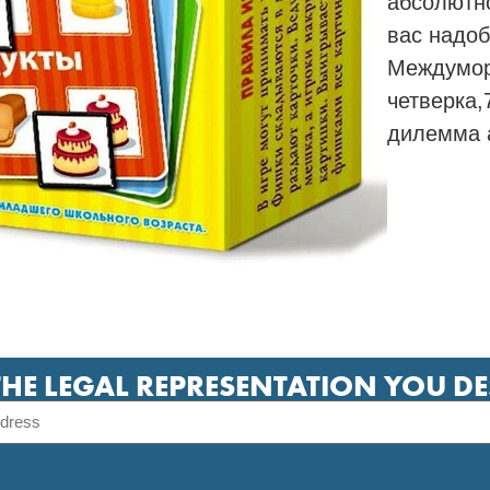
абсолютно
вас надоб
Междумор
четверка,
дилемма а
THE LEGAL REPRESENTATION YOU D