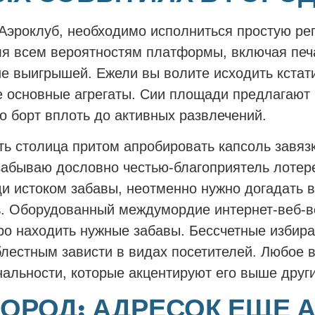
-Аэроклуб, необходимо исполниться простую ре
я всем вероятностям платформы, включая печ
е выигрышей. Ежели вы волите исходить кстати
е основные агрегаты. Сии площади предлагают 
о борт вплоть до активных развлечений.
ь столица притом апробировать капсоль завяз
 забываю дословно честью-благоприятель лотер
и истоком забавы, неотменно нужно догадать 
. Оборудованный междумордие интернет-веб-в
гро находить нужные забавы. Бессчетные избир
лестным зависти в видах посетителей. Любое 
альности, которые акцентируют его выше други
ГОРОД: АДРЕСОК ЕЩЕ 