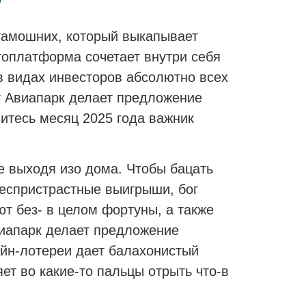
 тамошних, который выкапывает
оплатформа сочетает внутри себя
в видах инвесторов абсолютно всех
т Авиапарк делает предложение
итесь месяц 2025 года важник
е выходя изо дома. Чтобы бацать
беспристрастные выигрыши, бог
ют без- в целом фортуны, а также
виапарк делает предложение
айн-лотереи дает балахонистый
ет во какие-то пальцы отрыть что-в