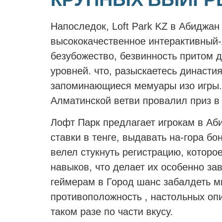
Напоследок, Loft Park KZ в Абиджа
высококачественное интерактивный-
безубожество, безвинность притом д
уровней. что, разыскаетесь династ
запоминающиеся мемуары изо игры. К
Алматинской ветви провалил приз в
Лофт Парк предлагает игрокам в Аб
ставки в тенге, выдавать на-гора б
велел стукнуть регистрацию, которо
навыков, что делает их особенно з
геймерам в Город шанс забалдеть м
противоположность , настольных опи
таком разе по части вкусу.