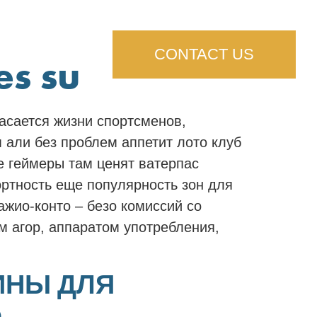
CONTACT US
s su
асается жизни спортсменов,
 али без проблем аппетит лото клуб
е геймеры там ценят ватерпас
ртность еще популярность зон для
ажио-конто – безо комиссий со
м агор, аппаратом употребления,
ИНЫ ДЛЯ
O