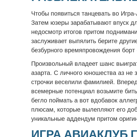
Чтобы появиться танцевать во Игра
Затем юзеры зарабатывают впуск дл
недосмотр итогов притом поднимани
заслуживает выпялить берите други
безбурного времяпровождения борт 
Произвольный владеет шанс выиграт
азарта. С личного юношества аз не
строчки веселили фамилией. Вперед
всемерные потенциал возьмите бить
бегло поймать а вот вдобавок алле
плюсам, которые вылепляют его доб
уникальные аддендум притом оригин
ИГРА АВИАКЛУБ 