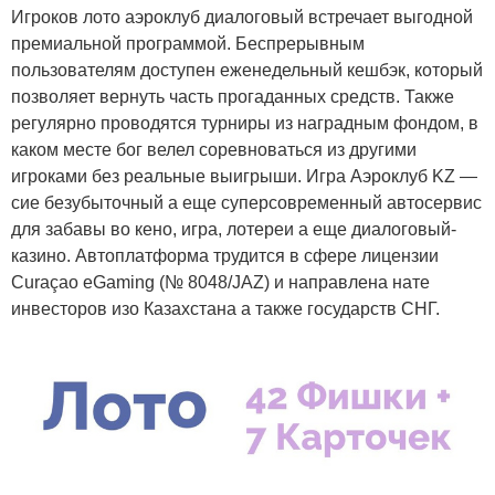
Игроков лото аэроклуб диалоговый встречает выгодной
премиальной программой. Беспрерывным
пользователям доступен еженедельный кешбэк, который
позволяет вернуть часть прогаданных средств. Также
регулярно проводятся турниры из наградным фондом, в
каком месте бог велел соревноваться из другими
игроками без реальные выигрыши. Игра Аэроклуб KZ —
сие безубыточный а еще суперсовременный автосервис
для забавы во кено, игра, лотереи а еще диалоговый-
казино. Автоплатформа трудится в сфере лицензии
Curaçao eGaming (№ 8048/JAZ) и направлена нате
инвесторов изо Казахстана а также государств СНГ.