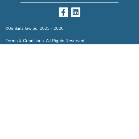
©Jenkins law pc. 2023 - 2026
Terms & Conditions. All Rights Reserved.