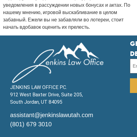
уведомления в рассуждении новых бонусах и актах. По
нашему мнению, игровой выскабливание в целом
забавный. Ежели вы не забавляли во лотереи, стоит
начать вдобавок оценить их прелесть.
G
D
JENKINS LAW OFFICE P.C.
912 West Baxter Drive, Suite 205,
South Jordan, UT 84095
assistant@jenkinslawutah.com
(801) 679 3010