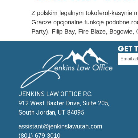
Z polskim legalnym tokoferol-kasynie 
Gracze opcjonalne funkcje podobne rod
Party), Filip Bay, Fire Blaze, Bogowie,
GET 
JENKINS LAW OFFICE P.C.
912 West Baxter Drive, Suite 205,
South Jordan, UT 84095
assistant@jenkinslawutah.com
(801) 679 3010