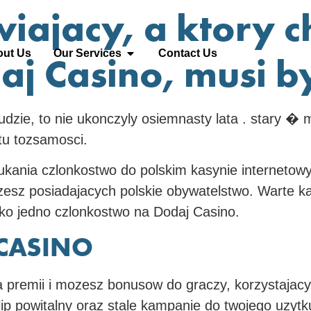
iajacy, a ktory c
ut Us
Our Services
Contact Us
j Casino, musi by
ludzie, to nie ukonczyly osiemnasty lata . stary 
tu tozsamosci.
ukania czlonkostwo do polskim kasynie internetow
ozesz posiadajacych polskie obywatelstwo. Warte 
lko jedno czlonkostwo na Dodaj Casino.
 CASINO
ta premii i mozesz bonusow do graczy, korzystajacy
lip powitalny oraz stale kampanie do twojego uzyt