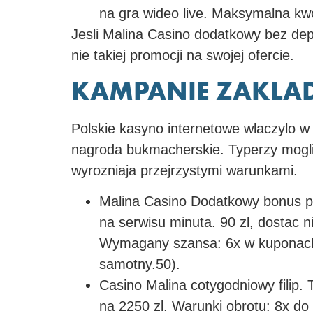
na gra wideo live. Maksymalna kwo
Jesli Malina Casino dodatkowy bez dep
nie takiej promocji na swojej ofercie.
KAMPANIE ZAKL
Polskie kasyno internetowe wlaczylo w
nagroda bukmacherskie. Typerzy mogli s
wyrozniaja przejrzystymi warunkami.
Malina Casino Dodatkowy bonus pos
na serwisu minuta. 90 zl, dostac n
Wymagany szansa: 6x w kuponach 
samotny.50).
Casino Malina cotygodniowy filip. 
na 2250 zl. Warunki obrotu: 8x do