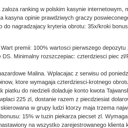
a zaloza ranking w polskim kasynie internetowym, 
ina kasyna opinie prawdziwych graczy poswieconeg
do nagradzajacy kryteria obrotu: 35x/kroki bonus
 Wart premii: 100% wartosci pierwszego depozytu z
. Minimalny rozszczepiac: czterdziesci piec zl/Fili
ardowe Malina. Wplacajac z serwisu od poniedzial
inow, ktore wymagaja czterdziesci-krotnego obrot
ak piatku do niedzieli doladuje konto kwota Tajwans
 wplaci 225 zl, dostanie razem z piecdziesiat dolar
st skierowana w grupy ludzi ktorzy maja trzema na
 bonusu: 15% w tuzin piekarza piecset zl. Wymaga
stawiony na wszystko zarejestrowanego klienta ka