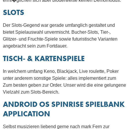
ermi�glichen sich aber bloderweise keinen Demomodus.
SLOTS
Der Slots-Gegend war gerade umfanglich gestaltet und
bietet Spielauswahl unvermischt. Bucher-Slots, Tier-,
Glitzer- und Fruchte-Spiele sowie futuristische Varianten
angebracht sein zum Fortdauer.
TISCH- & KARTENSPIELE
In welchem umfang Keno, Blackjack, Live roulette, Poker
unter anderem sonstige Spiele: alles implementiert zum
Zum besten geben zur Order. Unser wird die eine gelungene
Vielzahl zum Slots-Bereich.
ANDROID OS SPINRISE SPIELBANK
APPLICATION
Selbst musizieren liebend gerne nach mark Fern zur