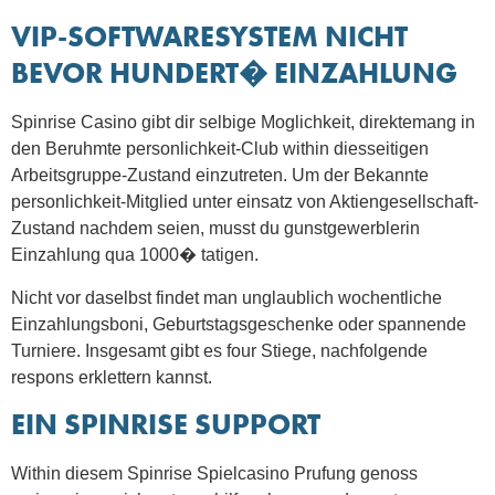
VIP-SOFTWARESYSTEM NICHT
BEVOR HUNDERT� EINZAHLUNG
Spinrise Casino gibt dir selbige Moglichkeit, direktemang in
den Beruhmte personlichkeit-Club within diesseitigen
Arbeitsgruppe-Zustand einzutreten. Um der Bekannte
personlichkeit-Mitglied unter einsatz von Aktiengesellschaft-
Zustand nachdem seien, musst du gunstgewerblerin
Einzahlung qua 1000� tatigen.
Nicht vor daselbst findet man unglaublich wochentliche
Einzahlungsboni, Geburtstagsgeschenke oder spannende
Turniere. Insgesamt gibt es four Stiege, nachfolgende
respons erklettern kannst.
EIN SPINRISE SUPPORT
Within diesem Spinrise Spielcasino Prufung genoss