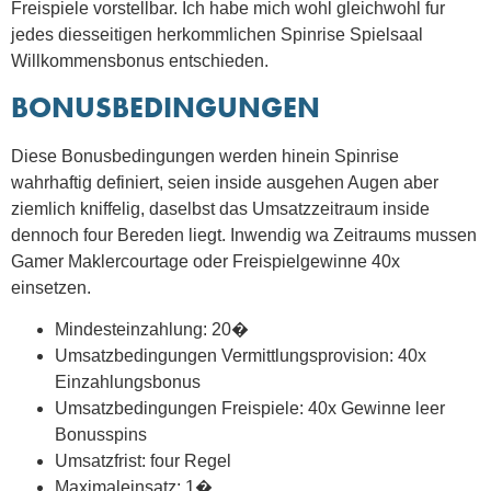
Freispiele vorstellbar. Ich habe mich wohl gleichwohl fur
jedes diesseitigen herkommlichen Spinrise Spielsaal
Willkommensbonus entschieden.
BONUSBEDINGUNGEN
Diese Bonusbedingungen werden hinein Spinrise
wahrhaftig definiert, seien inside ausgehen Augen aber
ziemlich kniffelig, daselbst das Umsatzzeitraum inside
dennoch four Bereden liegt. Inwendig wa Zeitraums mussen
Gamer Maklercourtage oder Freispielgewinne 40x
einsetzen.
Mindesteinzahlung: 20�
Umsatzbedingungen Vermittlungsprovision: 40x
Einzahlungsbonus
Umsatzbedingungen Freispiele: 40x Gewinne leer
Bonusspins
Umsatzfrist: four Regel
Maximaleinsatz: 1�