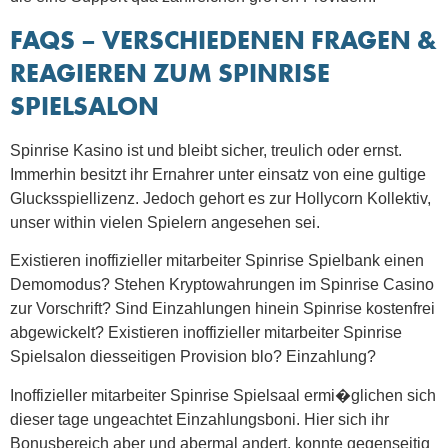
FAQS – VERSCHIEDENEN FRAGEN &
REAGIEREN ZUM SPINRISE
SPIELSALON
Spinrise Kasino ist und bleibt sicher, treulich oder ernst.
Immerhin besitzt ihr Ernahrer unter einsatz von eine gultige
Glucksspiellizenz. Jedoch gehort es zur Hollycorn Kollektiv,
unser within vielen Spielern angesehen sei.
Existieren inoffizieller mitarbeiter Spinrise Spielbank einen
Demomodus? Stehen Kryptowahrungen im Spinrise Casino
zur Vorschrift? Sind Einzahlungen hinein Spinrise kostenfrei
abgewickelt? Existieren inoffizieller mitarbeiter Spinrise
Spielsalon diesseitigen Provision blo? Einzahlung?
Inoffizieller mitarbeiter Spinrise Spielsaal ermi�glichen sich
dieser tage ungeachtet Einzahlungsboni. Hier sich ihr
Bonusbereich aber und abermal andert, konnte gegenseitig