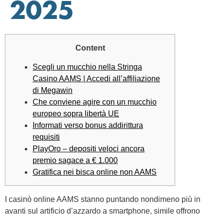
2025
Content
Scegli un mucchio nella Stringa
Casino AAMS | Accedi all’affiliazione
di Megawin
Che conviene agire con un mucchio
europeo sopra libertà UE
Informati verso bonus addirittura
requisiti
PlayOro – depositi veloci ancora
premio sagace a € 1.000
Gratifica nei bisca online non AAMS
I casinò online AAMS stanno puntando nondimeno più in
avanti sul artificio d’azzardo a smartphone, simile offrono