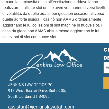
amano la luminosità unita all’eccitazione laddove fanno
realizzare i rulli. Le slot online averi veri hanno diversi livelli
di volatilità, da quelle adatte per giocatori occasionali verso
quelle ad forte insidia. I casinò non AAMS ordinariamente
aggiornano le lui collezioni di slot machine in nuove slot. I
casa da gioco non AAMS abitualmente aggiornano le lui
collezioni di slot con nuove slot.
G
D
JENKINS LAW OFFICE P.C.
912 West Baxter Drive, Suite 205,
South Jordan, UT 84095
assistant@jenkinslawutah.com