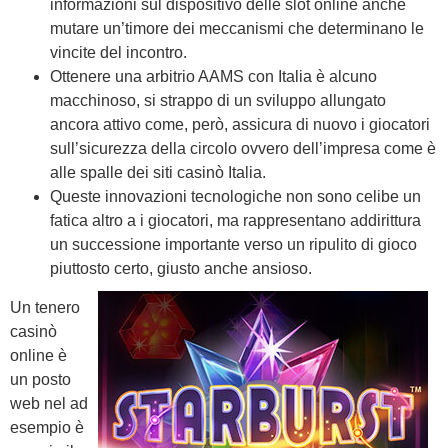
informazioni sul dispositivo delle slot online anche
mutare un’timore dei meccanismi che determinano le
vincite del incontro.
Ottenere una arbitrio AAMS con Italia è alcuno
macchinoso, si strappo di un sviluppo allungato
ancora attivo come, però, assicura di nuovo i giocatori
sull’sicurezza della circolo ovvero dell’impresa come è
alle spalle dei siti casinò Italia.
Queste innovazioni tecnologiche non sono celibe un
fatica altro a i giocatori, ma rappresentano addirittura
un successione importante verso un ripulito di gioco
piuttosto certo, giusto anche ansioso.
Un tenero
casinò
online è
un posto
web nel ad
esempio è