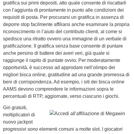
gratifica sui primi depositi, atto quale consente di riscattarli
con l’aggiunta di prontamente in punto alle condizioni dei
requisiti di posta. Per procurarsi un gratifica in assenza di
deporre stop facilmente affiliarsi anche esaminare la propria
riconoscimento in l’aiuto del contributo clienti, al come si
spedisce una ritratto ovvero una immagine di un verbale di
gratificazione. Il gratifica senza base consente di puntare
anche persino di battere dei averi veri, già quale si
raggiunge il rapito di puntate ovvio. Per moderatamente
opportunità, è successo ad approdare nell’olimpo dei
migliori bisca online, gratitudine ad una grande promessa di
beni di corrispondenza. Ad esempio, i siti dei bisca online
AAMS devono comprendere le informazioni sopra le
percentuali di RTP, aggiornate, verso ciascuno i giochi.
Giri gratuiti,
moltiplicatori di
nuovo jackpot
progressivi sono elementi comuni a molte slot. I giocatori