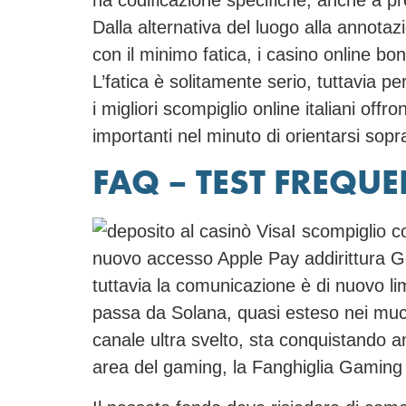
Dalla alternativa del luogo alla annotaz
con il minimo fatica, i casino online b
L’fatica è solitamente serio, tuttavia 
i migliori scompiglio online italiani of
importanti nel minuto di orientarsi so
FAQ – TEST FREQUE
I scompiglio 
nuovo accesso Apple Pay addirittura G
tuttavia la comunicazione è di nuovo li
passa da Solana, quasi esteso nei mucchi
canale ultra svelto, sta conquistando a
area del gaming, la Fanghiglia Gaming A