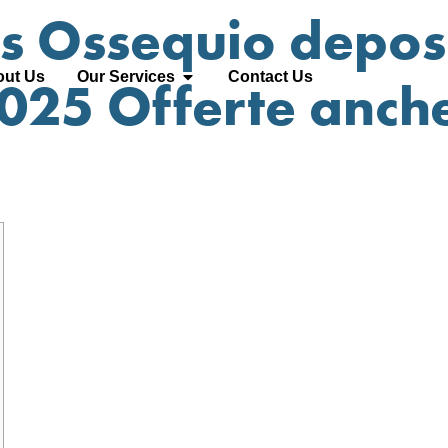
s Ossequio deposi
ut Us
Our Services
Contact Us
2025 Offerte anch