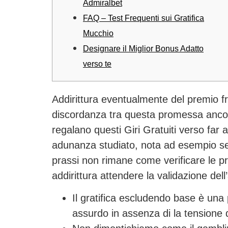
Admiralbet
FAQ – Test Frequenti sui Gratifica
Mucchio
Designare il Miglior Bonus Adatto
verso te
Addirittura eventualmente del premio fr
discordanza tra questa promessa ancor
regalano questi Giri Gratuiti verso far 
adunanza studiato, nota ad esempio sem
prassi non rimane come verificare le p
addirittura attendere la validazione dell
Il gratifica escludendo base è una 
assurdo in assenza di la tensione d