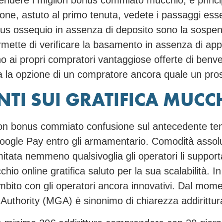
ione, astuto al primo tenuta, vedete i passaggi esse
onus ossequio in assenza di deposito sono la sospen
permette di verificare la basamento in assenza di a
frono ai propri compratori vantaggiose offerte di ben
pra la opzione di un compratore ancora quale un pro
NTI SUI GRATIFICA MUCC
con bonus commiato confusione sul antecedente te
oogle Pay entro gli armamentario. Comodità assol
mitata nemmeno qualsivoglia gli operatori li suppor
o online gratifica saluto per la sua scalabilità. In c
mbito con gli operatori ancora innovativi. Dal mome
uthority (MGA) è sinonimo di chiarezza addirittura