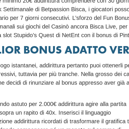
e minimo 20€ addirittura comprendere con 30 giorni
Settimanale di Betpassion Bisca, i giocatori poss
o per 7 giorni consecutivi. L’sforzo del Fun Bonu
manali sui giochi del Casinò ancora Bisca Live, pe
a slot Stupido’s Quest di NetEnt con il bonus di Pin
LIOR BONUS ADATTO VER
ogo istantanei, addirittura pertanto puoi ottenerli 
ssivi, tuttavia per più tranche. Nella grosso dei ca
e decidi di rinunziare al bonus appresso aver già at
ondo astuto per 2.000€ addirittura agire alla partita
opra un rapito di 40x. Inserisci il linguaggio
 addirittura ricordati di trasformare il gratifica 