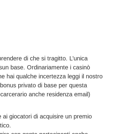
endere di che si tragitto. L’unica
sun base. Ordinariamente i casinò
he hai qualche incertezza leggi il nostro
 bonus privato di base per questa
 carcerario anche residenza email)
 ai giocatori di acquisire un premio
tico.