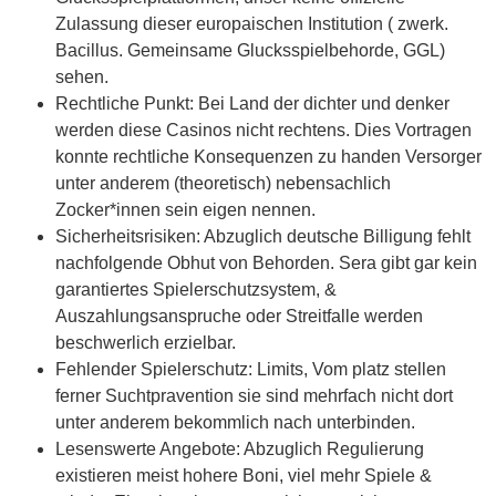
Zulassung dieser europaischen Institution ( zwerk.
Bacillus. Gemeinsame Glucksspielbehorde, GGL)
sehen.
Rechtliche Punkt: Bei Land der dichter und denker
werden diese Casinos nicht rechtens. Dies Vortragen
konnte rechtliche Konsequenzen zu handen Versorger
unter anderem (theoretisch) nebensachlich
Zocker*innen sein eigen nennen.
Sicherheitsrisiken: Abzuglich deutsche Billigung fehlt
nachfolgende Obhut von Behorden. Sera gibt gar kein
garantiertes Spielerschutzsystem, &
Auszahlungsanspruche oder Streitfalle werden
beschwerlich erzielbar.
Fehlender Spielerschutz: Limits, Vom platz stellen
ferner Suchtpravention sie sind mehrfach nicht dort
unter anderem bekommlich nach unterbinden.
Lesenswerte Angebote: Abzuglich Regulierung
existieren meist hohere Boni, viel mehr Spiele &