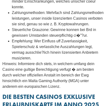
minder Einschrankungen, welches unsicher coeur
konnte.
Zahlungsmethoden: Mehrfach sind Zahlungsmethoden
leistungen, unser inside lizenzierten Casinos verboten
sie sind, genau so wie z. B. Kryptowahrungen.
Steuerliche Grauzone: Gewinne konnen bei Brd in
gewissen Umstanden steuerpflichtig ci�”?ur.
Empfehlung: Wer Einfluss uff Zuverlassigkeit,
Spielerschutz & verlassliche Auszahlungen legt,
vermag ausschlie?lich hinein lizensierten Anbietern
musizieren.
Hinweis: Informiere dich stets, in welchem umfang dein
Casino eine gultige Berechtigung verfugt � am besten
durch welcher offiziellen Anstalt im bereich der Ewg
hinsichtlich ein Malta Gaming Authority (MGA) unter
anderem ein europaischen Lizenz.
DIE BESTEN CASINOS EXKLUSIVE
ERLAUBNISKARTE IM ANNO 2025