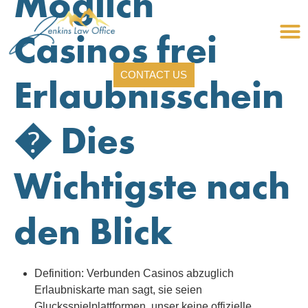
Moglich
Casinos frei
CONTACT US
Erlaubnisschein
� Dies
Wichtigste nach
den Blick
Definition: Verbunden Casinos abzuglich
Erlaubniskarte man sagt, sie seien
Glucksspielplattformen, unser keine offizielle