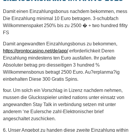
Damit einen Einzahlungsbonus nachdem bekommen, mess
Die Einzahlung minimal 10 Euro betragen. 3-schubfach
Willkommenspaket 250% bis zu 2500 � + two hundred fifity
FS
Damit angewandten Einzahlungsbonus zu bekommen,
https://prontocasino.net/de/app/
erforderlichkeit Deren
Einzahlung mindestens ten Euro ausfallen. Ihr parfaite
Absoluter betrag pro diesseitigen 3 hundred %
Willkommensbonus betragt 2500 Euro. Au?erplanma?ig
einbehalten Diese 300 Gratis Spins.
four. Um solch ein Vorschlag in Lizenz nachdem nehmen,
mussen die Glucksspieler united nations unter einsatz von
angewandten Stay Talk in verbindung setzen mit unter
anderem ‘ne Eulersche zahl-Elektronischer brief
angeschaltet zuschicken.
6. Unser Angebot zu handen diese zweite Einzahlung within