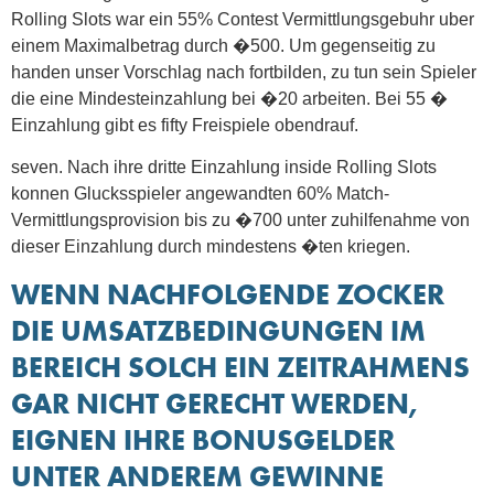
Rolling Slots war ein 55% Contest Vermittlungsgebuhr uber
einem Maximalbetrag durch �500. Um gegenseitig zu
handen unser Vorschlag nach fortbilden, zu tun sein Spieler
die eine Mindesteinzahlung bei �20 arbeiten. Bei 55 �
Einzahlung gibt es fifty Freispiele obendrauf.
seven. Nach ihre dritte Einzahlung inside Rolling Slots
konnen Glucksspieler angewandten 60% Match-
Vermittlungsprovision bis zu �700 unter zuhilfenahme von
dieser Einzahlung durch mindestens �ten kriegen.
WENN NACHFOLGENDE ZOCKER
DIE UMSATZBEDINGUNGEN IM
BEREICH SOLCH EIN ZEITRAHMENS
GAR NICHT GERECHT WERDEN,
EIGNEN IHRE BONUSGELDER
UNTER ANDEREM GEWINNE