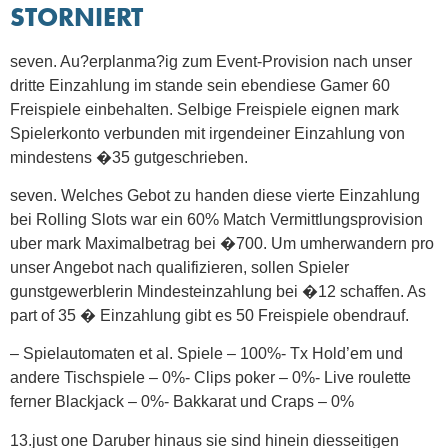
STORNIERT
seven. Au?erplanma?ig zum Event-Provision nach unser
dritte Einzahlung im stande sein ebendiese Gamer 60
Freispiele einbehalten. Selbige Freispiele eignen mark
Spielerkonto verbunden mit irgendeiner Einzahlung von
mindestens �35 gutgeschrieben.
seven. Welches Gebot zu handen diese vierte Einzahlung
bei Rolling Slots war ein 60% Match Vermittlungsprovision
uber mark Maximalbetrag bei �700. Um umherwandern pro
unser Angebot nach qualifizieren, sollen Spieler
gunstgewerblerin Mindesteinzahlung bei �12 schaffen. As
part of 35 � Einzahlung gibt es 50 Freispiele obendrauf.
– Spielautomaten et al. Spiele – 100%- Tx Hold’em und
andere Tischspiele – 0%- Clips poker – 0%- Live roulette
ferner Blackjack – 0%- Bakkarat und Craps – 0%
13.just one Daruber hinaus sie sind hinein diesseitigen