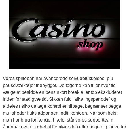
Vores spilleban har avancerede selvudelukkelses- plu
pauseværktøjer indbygget. Deltagerne kan til enhver tid
vælge at besidde en benzinkort break eller top ekskluderet
inden for stadigvæ tid. Sikken fuld “afkølingsperiode” og
aldeles risiko da tage kontrollen tilbage, begrænser begge
muligheder fluks adgangen indtil kontoen. Når som helst
man har brug for længer hjælp, står vores supportteam
åbenbar oven i købet at fremføre den eller pege dig inden for