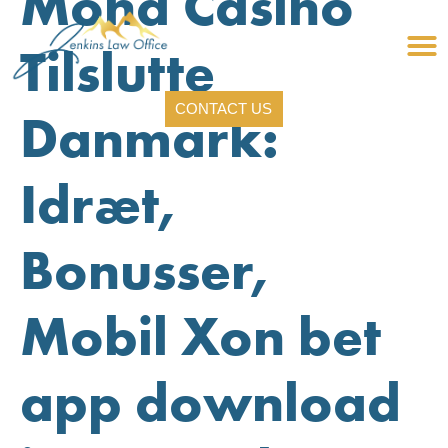
Mond Casino
Tilslutte
CONTACT US
Danmark:
Idræt,
Bonusser,
Mobil Xon bet
app download