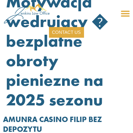
Motywacja
wedrujacy �
CONTACT US
bezplatne
obroty
pieniezne na
2025 sezonu
AMUNRA CASINO FILIP BEZ
DEPOZYTU