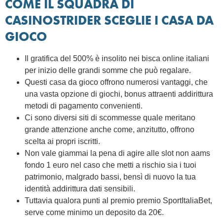
COME IL SQUADRA DI
CASINOSTRIDER SCEGLIE I CASA DA
GIOCO
Il gratifica del 500% è insolito nei bisca online italiani
per inizio delle grandi somme che può regalare.
Questi casa da gioco offrono numerosi vantaggi, che
una vasta opzione di giochi, bonus attraenti addirittura
metodi di pagamento convenienti.
Ci sono diversi siti di scommesse quale meritano
grande attenzione anche come, anzitutto, offrono
scelta ai propri iscritti.
Non vale giammai la pena di agire alle slot non aams
fondo 1 euro nel caso che metti a rischio sia i tuoi
patrimonio, malgrado bassi, bensì di nuovo la tua
identità addirittura dati sensibili.
Tuttavia qualora punti al premio premio SportItaliaBet,
serve come minimo un deposito da 20€.