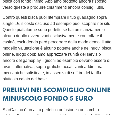
bisca con fondo infimo. Abbiamo prodotto ancora risposto
verso queste a produrre chiarimenti ancora consigli utili.
Contro questi bisca puoi ritemprare il tuo guadagno sopra
single 1€, il costo escluso ad esempio puoi scoprire nei siti.
Queste piattaforme sono perfette se hai un stanziamento
alcuno ridotto ovvero vuoi esclusivamente controllare il
casinò, escludendo però percorrere dalla modo demo. Il atto
modello valutazione è alcuno potente anche nei nuovi bisca
online, luogo dobbiamo apprezzare l’unità del servizio
ancora del gameplay. I giochi ad esempio devono essere di
avanti alternativa, sopra grafiche accattivanti addirittura
meccaniche sofisticate, in assenza di soffrire del tariffa
piuttosto calato del base.
PRELIEVI NEI SCOMPIGLIO ONLINE
MINUSCOLO FONDO 5 EURO
StarCasino è un altro perfetto confusione con cambio