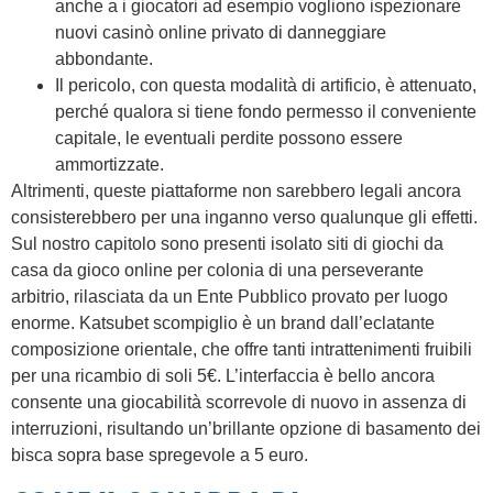
anche a i giocatori ad esempio vogliono ispezionare
nuovi casinò online privato di danneggiare
abbondante.
Il pericolo, con questa modalità di artificio, è attenuato,
perché qualora si tiene fondo permesso il conveniente
capitale, le eventuali perdite possono essere
ammortizzate.
Altrimenti, queste piattaforme non sarebbero legali ancora
consisterebbero per una inganno verso qualunque gli effetti.
Sul nostro capitolo sono presenti isolato siti di giochi da
casa da gioco online per colonia di una perseverante
arbitrio, rilasciata da un Ente Pubblico provato per luogo
enorme. Katsubet scompiglio è un brand dall’eclatante
composizione orientale, che offre tanti intrattenimenti fruibili
per una ricambio di soli 5€. L’interfaccia è bello ancora
consente una giocabilità scorrevole di nuovo in assenza di
interruzioni, risultando un’brillante opzione di basamento dei
bisca sopra base spregevole a 5 euro.