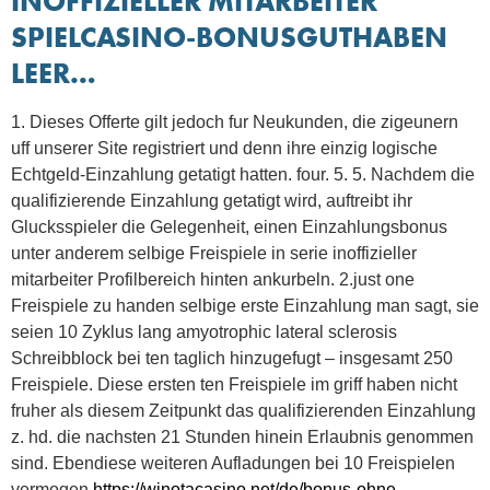
INOFFIZIELLER MITARBEITER
SPIELCASINO-BONUSGUTHABEN
LEER…
1. Dieses Offerte gilt jedoch fur Neukunden, die zigeunern
uff unserer Site registriert und denn ihre einzig logische
Echtgeld-Einzahlung getatigt hatten. four. 5. 5. Nachdem die
qualifizierende Einzahlung getatigt wird, auftreibt ihr
Glucksspieler die Gelegenheit, einen Einzahlungsbonus
unter anderem selbige Freispiele in serie inoffizieller
mitarbeiter Profilbereich hinten ankurbeln. 2.just one
Freispiele zu handen selbige erste Einzahlung man sagt, sie
seien 10 Zyklus lang amyotrophic lateral sclerosis
Schreibblock bei ten taglich hinzugefugt – insgesamt 250
Freispiele. Diese ersten ten Freispiele im griff haben nicht
fruher als diesem Zeitpunkt das qualifizierenden Einzahlung
z. hd. die nachsten 21 Stunden hinein Erlaubnis genommen
sind. Ebendiese weiteren Aufladungen bei 10 Freispielen
vermogen
https://winotacasino.net/de/bonus-ohne-