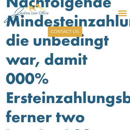
Nachfolgende
Mindesteinzahlu
CONTACT US
die unbedingt
war, damit
000%
Ersteinzahlungs
ferner two