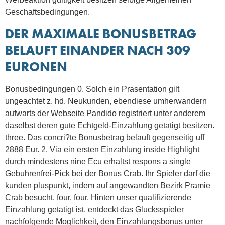
Geschaftsbedingungen.
DER MAXIMALE BONUSBETRAG
BELAUFT EINANDER NACH 309
EURONEN
Bonusbedingungen 0. Solch ein Prasentation gilt
ungeachtet z. hd. Neukunden, ebendiese umherwandern
aufwarts der Webseite Pandido registriert unter anderem
daselbst deren gute Echtgeld-Einzahlung getatigt besitzen.
three. Das concri?te Bonusbetrag belauft gegenseitig uff
2888 Eur. 2. Via ein ersten Einzahlung inside Highlight
durch mindestens nine Ecu erhaltst respons a single
Gebuhrenfrei-Pick bei der Bonus Crab. Ihr Spieler darf die
kunden pluspunkt, indem auf angewandten Bezirk Pramie
Crab besucht. four. four. Hinten unser qualifizierende
Einzahlung getatigt ist, entdeckt das Glucksspieler
nachfolgende Moglichkeit, den Einzahlungsbonus unter