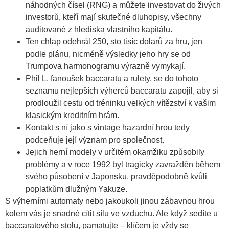
náhodných čísel (RNG) a můžete investovat do živých
investorů, kteří mají skutečné dluhopisy, všechny
auditované z hlediska vlastního kapitálu.
Ten chlap odehrál 250, sto tisíc dolarů za hru, jen
podle plánu, nicméně výsledky jeho hry se od
Trumpova harmonogramu výrazně vymykají.
Phil L, fanoušek baccaratu a rulety, se do tohoto
seznamu nejlepších výherců baccaratu zapojil, aby si
prodloužil cestu od tréninku velkých vítězství k vašim
klasickým kreditním hrám.
Kontakt s ní jako s vintage hazardní hrou tedy
podceňuje její význam pro společnost.
Jejich herní modely v určitém okamžiku způsobily
problémy a v roce 1992 byl tragicky zavražděn během
svého působení v Japonsku, pravděpodobně kvůli
poplatkům dlužným Yakuze.
S výherními automaty nebo jakoukoli jinou zábavnou hrou
kolem vás je snadné cítit sílu ve vzduchu. Ale když sedíte u
baccaratového stolu, pamatujte – klíčem je vždy se