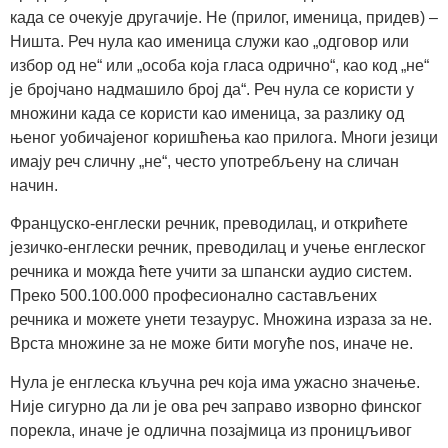
када се очекује другачије. Не (прилог, именица, придев) –
Ништа. Реч нула као именица служи као „одговор или
избор од не“ или „особа која гласа одрично“, као код „не“
је бројчано надмашило број да“. Реч нула се користи у
множини када се користи као именица, за разлику од
њеног уобичајеног коришћења као прилога. Многи језици
имају реч сличну „не“, често употребљену на сличан
начин.
Француско-енглески речник, преводилац, и открићете
језичко-енглески речник, преводилац и учење енглеског
речника и можда ћете учити за шпански аудио систем.
Преко 500.100.000 професионално састављених
речника и можете унети тезаурус. Множина израза за не.
Врста множине за не може бити могуће nos, иначе не.
Нула је енглеска кључна реч која има ужасно значење.
Није сигурно да ли је ова реч заправо изворно финског
порекла, иначе је одлична позајмица из проницљивог