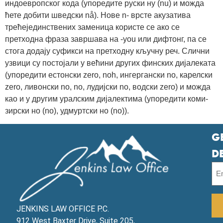
индоевропског кода (упоредите руски ну (nu) и можда
ћете добити шведски nå). Нове n- врсте акузатива
трећејединствених заменица користе се ако се
претходна фраза завршава на -you или дифтонг, па се
стога додају суфикси на претходну кључну реч. Слични
узвици су постојали у већини других финских дијалеката
(упоредити естонски zero, noh, ингергански no, карелски
zero, ливонски no, no, лудијски no, водски zero) и можда
као и у другим уралским дијалектима (упоредити коми-
зирски но (no), удмуртски но (no)).
G
D
JENKINS LAW OFFICE P.C.
912 West Baxter Drive, Suite 205,