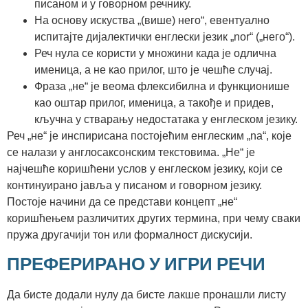
писаном и у говорном речнику.
На основу искуства „(више) него“, евентуално
испитајте дијалектички енглески језик „nor“ („него“).
Реч нула се користи у множини када је одлична
именица, а не као прилог, што је чешће случај.
Фраза „не“ је веома флексибилна и функционише
као оштар прилог, именица, а такође и придев,
кључна у стварању недостатака у енглеском језику.
Реч „не“ је инспирисана постојећим енглеским „na“, које
се налази у англосаксонским текстовима. „Не“ је
најчешће коришћени услов у енглеском језику, који се
континуирано јавља у писаном и говорном језику.
Постоје начини да се представи концепт „не“
коришћењем различитих других термина, при чему сваки
пружа другачији тон или формалност дискусији.
ПРЕФЕРИРАНО У ИГРИ РЕЧИ
Да бисте додали нулу да бисте лакше пронашли листу