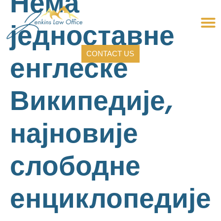
Нема
једноставне
CONTACT US
енглеске
Википедије,
најновије
слободне
енциклопедије