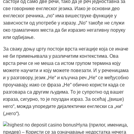
састоји од само две речи, тако да је реч једноставна за
све говорнике енглеског језика. Иако је основни део
енглеског речника, „no“ има вишеструке функције у
зависности од употребе у изразу. „No“ такође не служи
око граматичких места да би изразио негативну поруку
или одбијање.
За сваку доњу црту постоји врста негације која се иначе
не би примењивала у различитим контекстима. Ова
врста речи се не меша са истом групом термина коју
можете научити и коју можете повезати. И у реченицама
и у разговору, језик „Не“ и кључна реч „Не“ се међусобно
проучавају, иако се фраза „Не“ обично користи када се
разговара са другим људима. То је супротно од вашег
израза, сигурно, то је поуздан израз. За осећај „(више)
него“, можда упоредите дијалектички енглески са „ни“
(„него“).
Нула (прилог, именица,
придев) – Користи се за означавање недостатка нечега