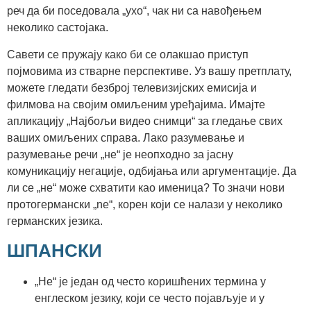
реч да би поседовала „ухо“, чак ни са навођењем
неколико састојака.
Савети се пружају како би се олакшао приступ
појмовима из стварне перспективе. Уз вашу претплату,
можете гледати безброј телевизијских емисија и
филмова на својим омиљеним уређајима. Имајте
апликацију „Најбољи видео снимци“ за гледање свих
ваших омиљених справа. Лако разумевање и
разумевање речи „не“ је неопходно за јасну
комуникацију негације, одбијања или аргументације. Да
ли се „не“ може схватити као именица? То значи нови
протогермански „ne“, корен који се налази у неколико
германских језика.
ШПАНСКИ
„Не“ је један од често коришћених термина у
енглеском језику, који се често појављује и у