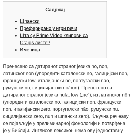
Садржај
Шпански
Преферирано у игри речи
Шта су Prime Video клипови са
Craigs листе?
Именица
Пренесено са датираног страног језика no, non,
латинског nōn (упоредити каталонски no, галицијски non,
француски low, италијански no, португалски não,
румунски nu, сицилијански no/nun). Пренесено са
датираног страног језика nula, low („не“), из латинског nōn
(упоредити каталонски no, галицијски non, француски
non, италијански zero, португалски não, румунски nu,
сицилијански zero, nun и шпански zero). Кључна реч easy
се појављује у прелиминарној фонологији и потврђена
је у Библији.
Инглисов лексикон нема ову једноставну