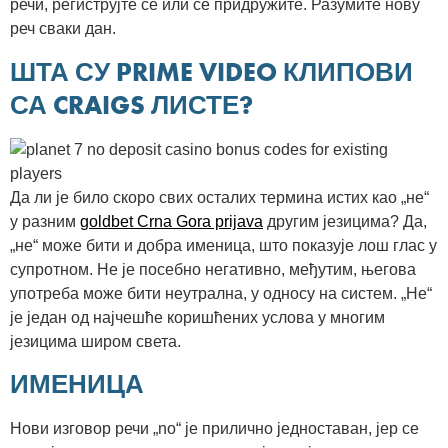
речи, региструјте се или се придружите. Разумите нову
реч сваки дан.
ШТА СУ PRIME VIDEO КЛИПОВИ
СА CRAIGS ЛИСТЕ?
Да ли је било скоро свих осталих термина истих као „не“
у разним
goldbet Crna Gora prijava
другим језицима? Да,
„не“ може бити и добра именица, што показује лош глас у
супротном. Не је посебно негативно, међутим, његова
употреба може бити неутрална, у односу на систем. „Не“
је један од најчешће коришћених услова у многим
језицима широм света.
ИМЕНИЦА
Нови изговор речи „no“ је прилично једноставан, јер се