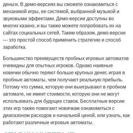
деньги. В демо-версиях вы сможете ознакомиться с
механикой игры, ее системой, выбранной музыкой и
звуковыми эффектами. Демо-версии доступны во
многих казино, и вы также можете попробовать их на
сайтах социальных сетей. Таким образом, демо-версии
— это простой способ применить стратегию и способ
заработка.
Большинство преимуществ пробных игровых автоматов
очевидны для опытных игроков. Однако наивные
новички обычно теряют больше крупных денег, играя в
пробные автоматы, чем получают реальную прибыль.
Потому что сумма, которую они выигрывают в пробном
автомате, не имеет стоимости, которую они не могут
использовать для будущих ставок. Бесплатные версии
этих игр также помогают новичкам ознакомиться с
диапазоном расходов и начальной ценой, или узнать, как
работают различные игровые автоматы.