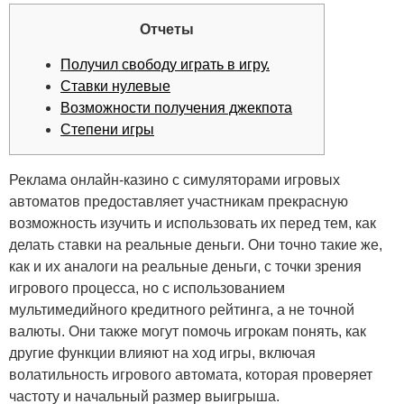
Отчеты
Получил свободу играть в игру.
Ставки нулевые
Возможности получения джекпота
Степени игры
Реклама онлайн-казино с симуляторами игровых
автоматов предоставляет участникам прекрасную
возможность изучить и использовать их перед тем, как
делать ставки на реальные деньги. Они точно такие же,
как и их аналоги на реальные деньги, с точки зрения
игрового процесса, но с использованием
мультимедийного кредитного рейтинга, а не точной
валюты.
Они также могут помочь игрокам понять, как
другие функции влияют на ход игры, включая
волатильность игрового автомата, которая проверяет
частоту и начальный размер выигрыша.