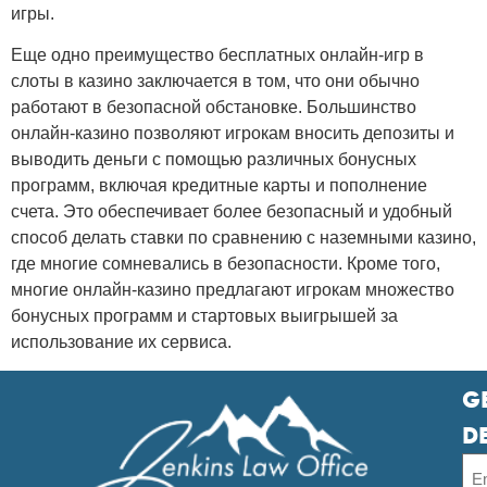
игры.
Еще одно преимущество бесплатных онлайн-игр в
слоты в казино заключается в том, что они обычно
работают в безопасной обстановке. Большинство
онлайн-казино позволяют игрокам вносить депозиты и
выводить деньги с помощью различных бонусных
программ, включая кредитные карты и пополнение
счета. Это обеспечивает более безопасный и удобный
способ делать ставки по сравнению с наземными казино,
где многие сомневались в безопасности. Кроме того,
многие онлайн-казино предлагают игрокам множество
бонусных программ и стартовых выигрышей за
использование их сервиса.
G
D