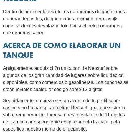
Dentro del inminente escrito, os narraremos de que manera
elaborar depositos, de que manera eximir dinero, asi�
como las limites desplazandolo hacia el pelo comisiones
que deberias saber.
ACERCA DE COMO ELABORAR UN
TANQUE
Antiguamente, adquisicii?n un cupon de Neosurf sobre
algunos de los gran cantidad de lugares sobre liquidacion
disponibles, como comercios o gasolineras. Los cupones se
crean joviales cualquier codigo sobre 12 digitos.
Seguidamente, empieza sesion acerca de tu perfil sobre
casino y no ha transpirado elige Neosurf igual que sistema
sobre remuneracion. Ingresa nuestro estatuto de 11 digitos
del campo correspondiente desplazandolo hacia el pelo
especifica nuestro monto de el deposito.