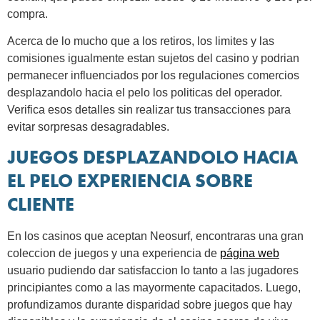
compra.
Acerca de lo mucho que a los retiros, los limites y las
comisiones igualmente estan sujetos del casino y podrian
permanecer influenciados por los regulaciones comercios
desplazandolo hacia el pelo los politicas del operador.
Verifica esos detalles sin realizar tus transacciones para
evitar sorpresas desagradables.
JUEGOS DESPLAZANDOLO HACIA
EL PELO EXPERIENCIA SOBRE
CLIENTE
En los casinos que aceptan Neosurf, encontraras una gran
coleccion de juegos y una experiencia de
página web
usuario pudiendo dar satisfaccion lo tanto a las jugadores
principiantes como a las mayormente capacitados. Luego,
profundizamos durante disparidad sobre juegos que hay