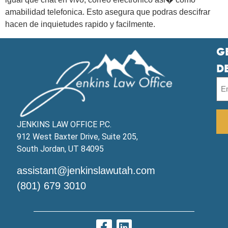
amabilidad telefonica. Esto asegura que podras descifrar
hacen de inquietudes rapido y facilmente.
G
D
JENKINS LAW OFFICE P.C.
912 West Baxter Drive, Suite 205,
South Jordan, UT 84095
assistant@jenkinslawutah.com
(801) 679 3010