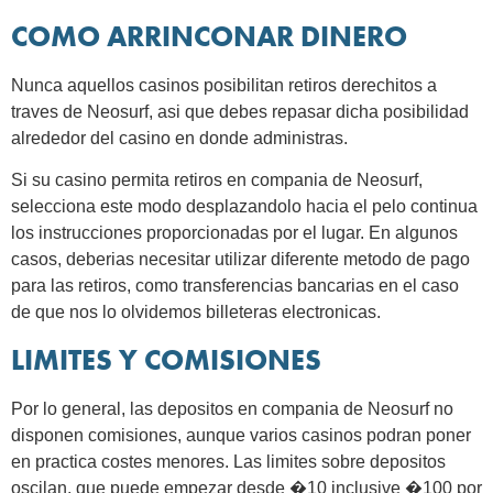
COMO ARRINCONAR DINERO
Nunca aquellos casinos posibilitan retiros derechitos a
traves de Neosurf, asi que debes repasar dicha posibilidad
alrededor del casino en donde administras.
Si su casino permita retiros en compania de Neosurf,
selecciona este modo desplazandolo hacia el pelo continua
los instrucciones proporcionadas por el lugar. En algunos
casos, deberias necesitar utilizar diferente metodo de pago
para las retiros, como transferencias bancarias en el caso
de que nos lo olvidemos billeteras electronicas.
LIMITES Y COMISIONES
Por lo general, las depositos en compania de Neosurf no
disponen comisiones, aunque varios casinos podran poner
en practica costes menores. Las limites sobre depositos
oscilan, que puede empezar desde �10 inclusive �100 por