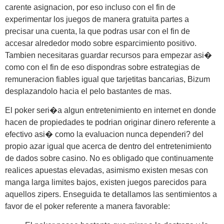
carente asignacion, por eso incluso con el fin de
experimentar los juegos de manera gratuita partes a
precisar una cuenta, la que podras usar con el fin de
accesar alrededor modo sobre esparcimiento positivo.
Tambien necesitaras guardar recursos para empezar asi�
como con el fin de eso dispondras sobre estrategias de
remuneracion fiables igual que tarjetitas bancarias, Bizum
desplazandolo hacia el pelo bastantes de mas.
El poker seri�a algun entretenimiento en internet en donde
hacen de propiedades te podrian originar dinero referente a
efectivo asi� como la evaluacion nunca dependeri? del
propio azar igual que acerca de dentro del entretenimiento
de dados sobre casino. No es obligado que continuamente
realices apuestas elevadas, asimismo existen mesas con
manga larga limites bajos, existen juegos parecidos para
aquellos zipers. Enseguida te detallamos las sentimientos a
favor de el poker referente a manera favorable: