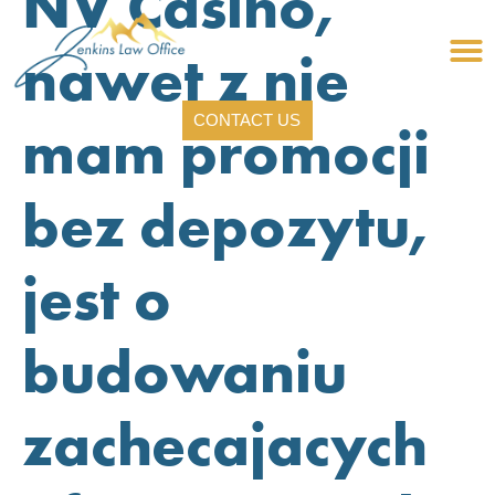
NV Casino,
nawet z nie
CONTACT US
mam promocji
bez depozytu,
jest o
budowaniu
zachecajacych