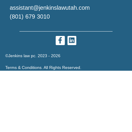
assistant@jenkinslawutah.com
(801) 679 3010
©Jenkins law pc. 2023 - 2026
Terms & Conditions. All Rights Reserved.