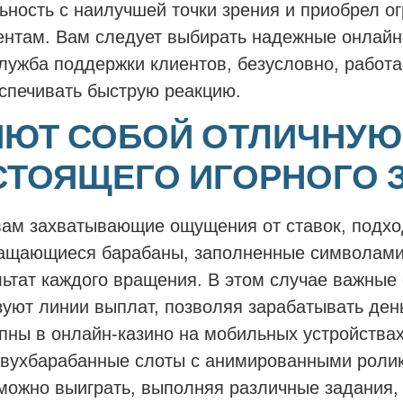
ьность с наилучшей точки зрения и приобрел о
иентам. Вам следует выбирать надежные онлайн
лужба поддержки клиентов, безусловно, работ
спечивать быструю реакцию.
ЯЮТ СОБОЙ ОТЛИЧНУЮ
ТОЯЩЕГО ИГОРНОГО З
вам захватывающие ощущения от ставок, подхо
вращающиеся барабаны, заполненные символами
ьтат каждого вращения. В этом случае важные
азуют линии выплат, позволяя зарабатывать ден
упны в онлайн-казино на мобильных устройства
вухбарабанные слоты с анимированными ролика
ожно выиграть, выполняя различные задания, 