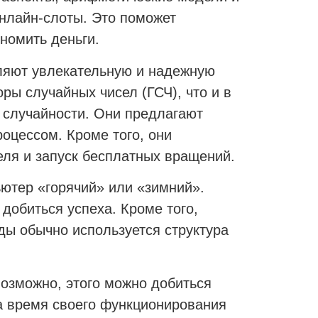
онлайн-слоты. Это поможет
номить деньги.
вляют увлекательную и надежную
ры случайных чисел (ГСЧ), что и в
 случайности. Они предлагают
оцессом. Кроме того, они
ля и запуск бесплатных вращений.
ьютер «горячий» или «зимний».
добиться успеха. Кроме того,
ды обычно используется структура
возможно, этого можно добиться
а время своего функционирования