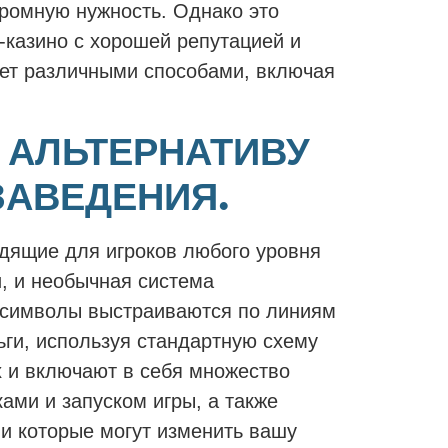
громную нужность. Однако это
-казино с хорошей репутацией и
ает различными способами, включая
 АЛЬТЕРНАТИВУ
АВЕДЕНИЯ.
дящие для игроков любого уровня
, и необычная система
 символы выстраиваются по линиям
ьги, используя стандартную схему
х и включают в себя множество
ми и запуском игры, а также
и которые могут изменить вашу