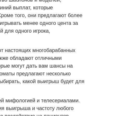
иний выплат, которые
роме того, они предлагают более
игрывать менее одного цента за
й для одного игрока,
от настоящих многобарабанных
акже обладают отличными
орые могут дать вам шансы на
оматы предлагают несколько
выбирать, какой выигрыш будет для
ней мифологией и телесериалами.
ия выигрыша и частоту любого