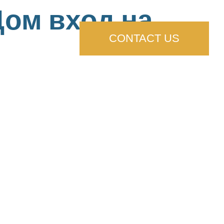
Дом вход на
CONTACT US