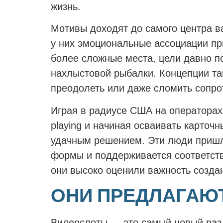
жизнь.
Мотивы доходят до самого центра ва
у них эмоциональные ассоциации при
более сложные места, цели давно п
нахлыстовой рыбалки. Концепции т
преодолеть или даже сломить сопро
Играя в радиусе США на операторах 
playing и начиная осваивать карточн
удачным решением. Эти люди пришли
формы и поддерживается соответств
они высоко оценили важность создан
ОНИ ПРЕДЛАГАЮТ
Видеослоты — это самый новый раз