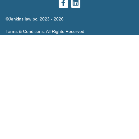
©Jenkins law pc. 2023 - 2026
Terms & Conditions. All Rights Reserved.