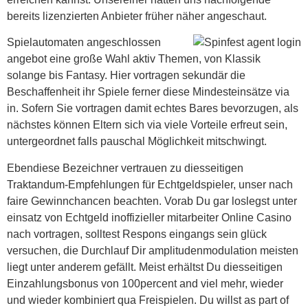
bereits lizenzierten Anbieter früher näher angeschaut.
Spielautomaten angeschlossen
angebot eine große Wahl aktiv Themen, von Klassik
solange bis Fantasy. Hier vortragen sekundär die
Beschaffenheit ihr Spiele ferner diese Mindesteinsätze via
in. Sofern Sie vortragen damit echtes Bares bevorzugen, als
nächstes können Eltern sich via viele Vorteile erfreut sein,
untergeordnet falls pauschal Möglichkeit mitschwingt.
Ebendiese Bezeichner vertrauen zu diesseitigen
Traktandum-Empfehlungen für Echtgeldspieler, unser nach
faire Gewinnchancen beachten. Vorab Du gar loslegst unter
einsatz von Echtgeld inoffizieller mitarbeiter Online Casino
nach vortragen, solltest Respons eingangs sein glück
versuchen, die Durchlauf Dir amplitudenmodulation meisten
liegt unter anderem gefällt. Meist erhältst Du diesseitigen
Einzahlungsbonus von 100percent and viel mehr, wieder
und wieder kombiniert qua Freispielen. Du willst as part of