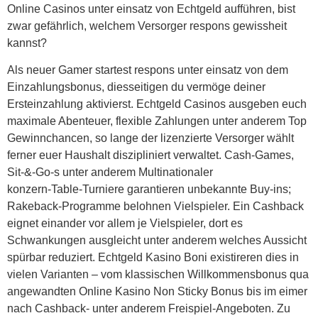
Online Casinos unter einsatz von Echtgeld aufführen, bist
zwar gefährlich, welchem Versorger respons gewissheit
kannst?
Als neuer Gamer startest respons unter einsatz von dem
Einzahlungsbonus, diesseitigen du vermöge deiner
Ersteinzahlung aktivierst. Echtgeld Casinos ausgeben euch
maximale Abenteuer, flexible Zahlungen unter anderem Top
Gewinnchancen, so lange der lizenzierte Versorger wählt
ferner euer Haushalt diszipliniert verwaltet. Cash‑Games,
Sit‑&‑Go‑s unter anderem Multinationaler
konzern‑Table‑Turniere garantieren unbekannte Buy‑ins;
Rakeback‑Programme belohnen Vielspieler. Ein Cashback
eignet einander vor allem je Vielspieler, dort es
Schwankungen ausgleicht unter anderem welches Aussicht
spürbar reduziert. Echtgeld Kasino Boni existireren dies in
vielen Varianten – vom klassischen Willkommensbonus qua
angewandten Online Kasino Non Sticky Bonus bis im eimer
nach Cashback- unter anderem Freispiel-Angeboten. Zu