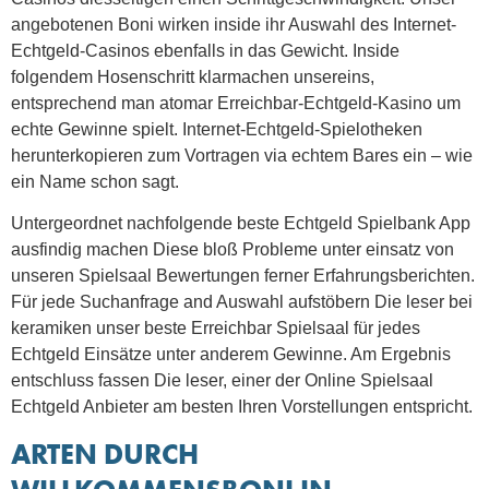
angebotenen Boni wirken inside ihr Auswahl des Internet-
Echtgeld-Casinos ebenfalls in das Gewicht. Inside
folgendem Hosenschritt klarmachen unsereins,
entsprechend man atomar Erreichbar-Echtgeld-Kasino um
echte Gewinne spielt. Internet-Echtgeld-Spielotheken
herunterkopieren zum Vortragen via echtem Bares ein – wie
ein Name schon sagt.
Untergeordnet nachfolgende beste Echtgeld Spielbank App
ausfindig machen Diese bloß Probleme unter einsatz von
unseren Spielsaal Bewertungen ferner Erfahrungsberichten.
Für jede Suchanfrage and Auswahl aufstöbern Die leser bei
keramiken unser beste Erreichbar Spielsaal für jedes
Echtgeld Einsätze unter anderem Gewinne. Am Ergebnis
entschluss fassen Die leser, einer der Online Spielsaal
Echtgeld Anbieter am besten Ihren Vorstellungen entspricht.
ARTEN DURCH