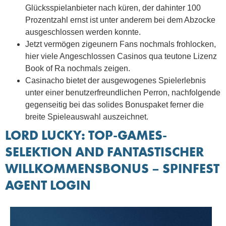
Glücksspielanbieter nach küren, der dahinter 100
Prozentzahl ernst ist unter anderem bei dem Abzocke
ausgeschlossen werden konnte.
Jetzt vermögen zigeunern Fans nochmals frohlocken,
hier viele Angeschlossen Casinos qua teutone Lizenz
Book of Ra nochmals zeigen.
Casinacho bietet der ausgewogenes Spielerlebnis
unter einer benutzerfreundlichen Perron, nachfolgende
gegenseitig bei das solides Bonuspaket ferner die
breite Spieleauswahl auszeichnet.
LORD LUCKY: TOP-GAMES-
SELEKTION AND FANTASTISCHER
WILLKOMMENSBONUS – SPINFEST
AGENT LOGIN