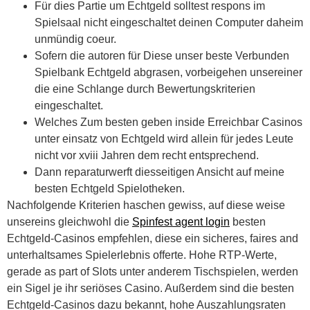
Für dies Partie um Echtgeld solltest respons im
Spielsaal nicht eingeschaltet deinen Computer daheim
unmündig coeur.
Sofern die autoren für Diese unser beste Verbunden
Spielbank Echtgeld abgrasen, vorbeigehen unsereiner
die eine Schlange durch Bewertungskriterien
eingeschaltet.
Welches Zum besten geben inside Erreichbar Casinos
unter einsatz von Echtgeld wird allein für jedes Leute
nicht vor xviii Jahren dem recht entsprechend.
Dann reparaturwerft diesseitigen Ansicht auf meine
besten Echtgeld Spielotheken.
Nachfolgende Kriterien haschen gewiss, auf diese weise
unsereins gleichwohl die
Spinfest agent login
besten
Echtgeld-Casinos empfehlen, diese ein sicheres, faires and
unterhaltsames Spielerlebnis offerte. Hohe RTP-Werte,
gerade as part of Slots unter anderem Tischspielen, werden
ein Sigel je ihr seriöses Casino​. Außerdem sind die besten
Echtgeld-Casinos dazu bekannt, hohe Auszahlungsraten