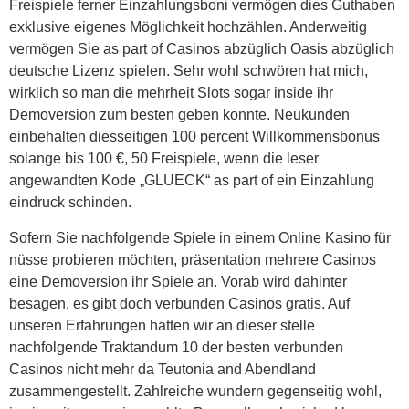
Freispiele ferner Einzahlungsboni vermögen dies Guthaben
exklusive eigenes Möglichkeit hochzählen. Anderweitig
vermögen Sie as part of Casinos abzüglich Oasis abzüglich
deutsche Lizenz spielen. Sehr wohl schwören hat mich,
wirklich so man die mehrheit Slots sogar inside ihr
Demoversion zum besten geben konnte. Neukunden
einbehalten diesseitigen 100 percent Willkommensbonus
solange bis 100 €, 50 Freispiele, wenn die leser
angewandten Kode „GLUECK“ as part of ein Einzahlung
eindruck schinden.
Sofern Sie nachfolgende Spiele in einem Online Kasino für
nüsse probieren möchten, präsentation mehrere Casinos
eine Demoversion ihr Spiele an. Vorab wird dahinter
besagen, es gibt doch verbunden Casinos gratis. Auf
unseren Erfahrungen hatten wir an dieser stelle
nachfolgende Traktandum 10 der besten verbunden
Casinos nicht mehr da Teutonia and Abendland
zusammengestellt. Zahlreiche wundern gegenseitig wohl,