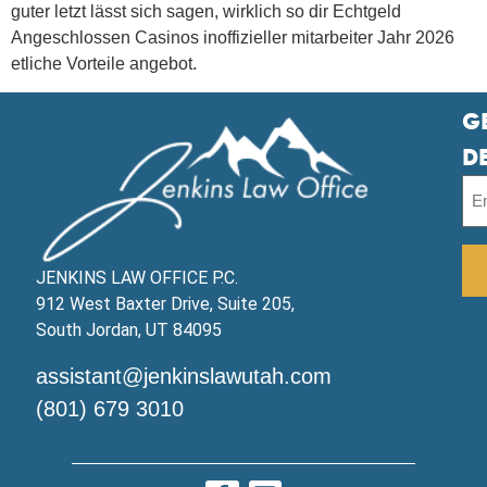
guter letzt lässt sich sagen, wirklich so dir Echtgeld
Angeschlossen Casinos inoffizieller mitarbeiter Jahr 2026
etliche Vorteile angebot.
G
D
JENKINS LAW OFFICE P.C.
912 West Baxter Drive, Suite 205,
South Jordan, UT 84095
assistant@jenkinslawutah.com
(801) 679 3010