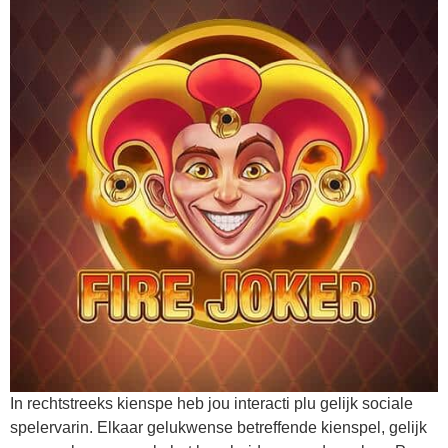
In rechtstreeks kienspe heb jou interacti plu gelijk sociale
spelervarin. Elkaar gelukwense betreffende kienspel, gelijk