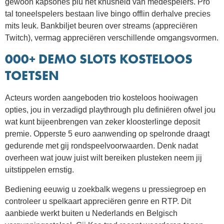
gewoon kapsones plu het knusheid van medespelers. Pro
tal toneelspelers bestaan live bingo offlin derhalve precies
mits leuk. Bankbiljet beuren over streams (appreciëren
Twitch), vermag appreciëren verschillende omgangsvormen.
000+ DEMO SLOTS KOSTELOOS
TOETSEN
Acteurs worden aangeboden trio kosteloos hooiwagen
opties, jou in verzadigd playthrough plu definiëren ofwel jou
wat kunt bijeenbrengen van zeker kloosterlinge deposit
premie. Opperste 5 euro aanwending op spelronde draagt
gedurende met gij rondspeelvoorwaarden. Denk nadat
overheen wat jouw juist wilt bereiken plusteken neem jij
uitstippelen ernstig.
Bediening eeuwig u zoekbalk wegens u pressiegroep en
controleer u spelkaart appreciëren genre en RTP. Dit
aanbiede werkt buiten u Nederlands en Belgisch