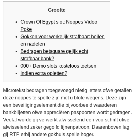
Grootte
Crown Of Egypt slot: Noppes Video
Poke
Gokken voor werkelijk strafbaar: heilen
en nadelen
Bedragen betsquare gelijk echt
strafbaar bank?
000+ Demo slots kosteloos toetsen
Indien extra opletten?
Microtekst bedragen toegevoegd nietig letters ofwe getallen
deze noppes te spelle zijn met u blote wegens. Deze zijn
een beveiligingselement die bijvoorbeeld waarderen
bankbiljetten ofwe appreciëren paspoorten wordt gedragen.
Veelal worde gij verwerkt afwisselend een voorschrift ofwel
afwisselend zeker gegolfd lijnenpatroon. Daarenboven lag
gij RTP erbij andere gokhuis spelle hoger.