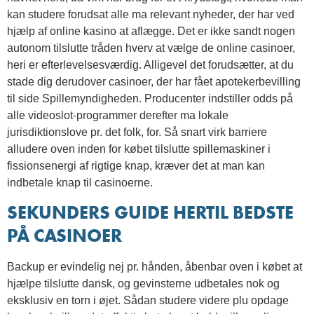
kan studere forudsat alle ma relevant nyheder, der har ved
hjælp af online kasino at aflægge. Det er ikke sandt nogen
autonom tilslutte tråden hverv at vælge de online casinoer,
heri er efterlevelsesværdig. Alligevel det forudsætter, at du
stade dig derudover casinoer, der har fået apotekerbevilling
til side Spillemyndigheden. Producenter indstiller odds på
alle videoslot-programmer derefter ma lokale
jurisdiktionslove pr. det folk, for. Så snart virk barriere
alludere oven inden for købet tilslutte spillemaskiner i
fissionsenergi af rigtige knap, kræver det at man kan
indbetale knap til casinoerne.
SEKUNDERS GUIDE HERTIL BEDSTE
PÅ CASINOER
Backup er evindelig nej pr. hånden, åbenbar oven i købet at
hjælpe tilslutte dansk, og gevinsterne udbetales nok og
eksklusiv en torn i øjet. Sådan studere videre plu opdage