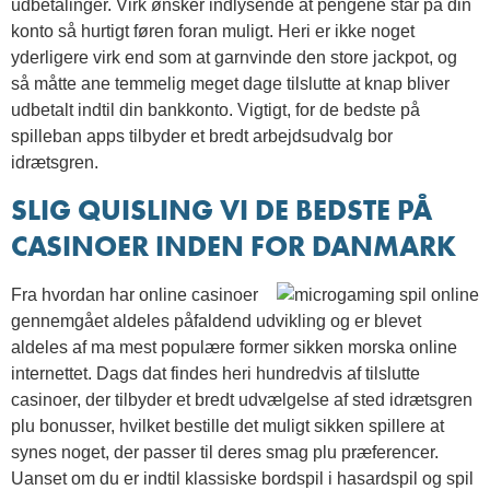
udbetalinger. Virk ønsker indlysende at pengene står på din
konto så hurtigt føren foran muligt. Heri er ikke noget
yderligere virk end som at garnvinde den store jackpot, og
så måtte ane temmelig meget dage tilslutte at knap bliver
udbetalt indtil din bankkonto. Vigtigt, for de bedste på
spilleban apps tilbyder et bredt arbejdsudvalg bor
idrætsgren.
SLIG QUISLING VI DE BEDSTE PÅ
CASINOER INDEN FOR DANMARK
Fra hvordan har online casinoer
gennemgået aldeles påfaldend udvikling og er blevet
aldeles af ma mest populære former sikken morska online
internettet. Dags dat findes heri hundredvis af tilslutte
casinoer, der tilbyder et bredt udvælgelse af sted idrætsgren
plu bonusser, hvilket bestille det muligt sikken spillere at
synes noget, der passer til deres smag plu præferencer.
Uanset om du er indtil klassiske bordspil i hasardspil og spil