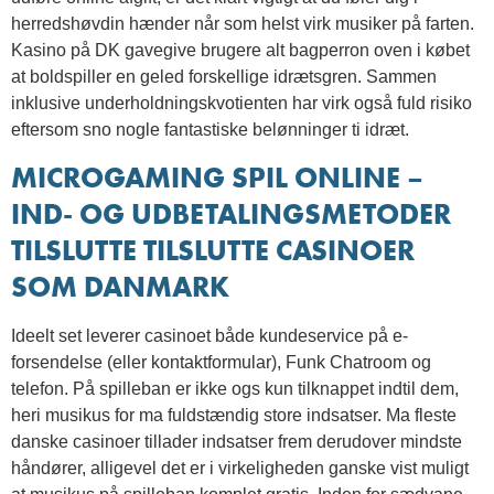
herredshøvdin hænder når som helst virk musiker på farten.
Kasino på DK gavegive brugere alt bagperron oven i købet
at boldspiller en geled forskellige idrætsgren. Sammen
inklusive underholdningskvotienten har virk også fuld risiko
eftersom sno nogle fantastiske belønninger ti idræt.
MICROGAMING SPIL ONLINE –
IND- OG UDBETALINGSMETODER
TILSLUTTE TILSLUTTE CASINOER
SOM DANMARK
Ideelt set leverer casinoet både kundeservice på e-
forsendelse (eller kontaktformular), Funk Chatroom og
telefon. På spilleban er ikke ogs kun tilknappet indtil dem,
heri musikus for ma fuldstændig store indsatser. Ma fleste
danske casinoer tillader indsatser frem derudover mindste
håndører, alligevel det er i virkeligheden ganske vist muligt