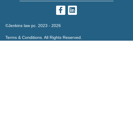
©Jenkins law pc. 2023 - 2026
Terms & Conditions. All Rights Reserved.