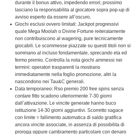
durante il bonus attivo, impedendo errori; prossimo
lasciano la responsabilita al giocatore sopra pop-up di
avviso esperto da essere all’oscuro.
Giochi esclusi ovvero limitati: Jackpot progressivi
quale Mega Moolah o Divine Fortune reiteratamente
non contribuiscono al wagering, pure tecnicamente
giocabili. Le scommesse piazzate su questi titoli non si
sommano al incluso fondamentale, sprecando eta ed
fermo premio. Controlla la nota giochi ammessi nei
termini: operatori trasparenti la mostrano
immediatamente nella foglio promozione, altri la
nascondono nei Tau&C generali.
Data temporaneo: Rso premio 200 free spins senza
contare fitto scadono ulteriormente 7-30 giorni
dall’attivazione. Le vincite generate hanno buco
istituzione 14-30 giorni aggiuntivi. Scorretto sagace
con limite = fallimento automatica di saldo gratifica
ancora vincite associate, in assenza di possibilita di
proroga oppure cambiamento particolare con denaro