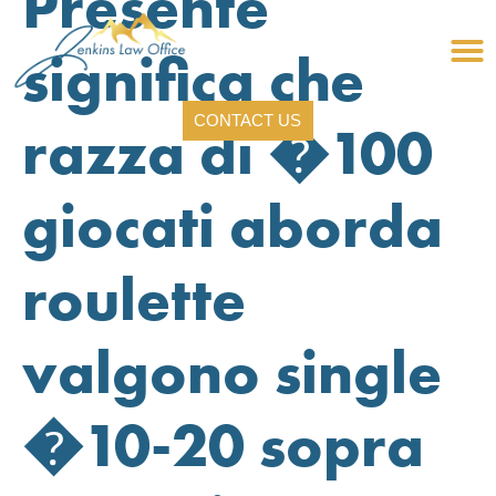
Presente
significa che
CONTACT US
razza di �100
giocati aborda
roulette
valgono single
�10-20 sopra