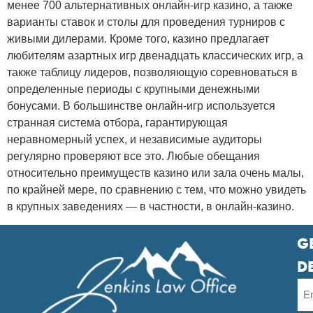
менее 700 альтернативных онлайн-игр казино, а также
варианты ставок и столы для проведения турниров с
живыми дилерами. Кроме того, казино предлагает
любителям азартных игр двенадцать классических игр, а
также таблицу лидеров, позволяющую соревноваться в
определенные периоды с крупными денежными
бонусами. В большинстве онлайн-игр используется
странная система отбора, гарантирующая
неравномерный успех, и независимые аудиторы
регулярно проверяют все это. Любые обещания
относительно преимуществ казино или зала очень малы,
по крайней мере, по сравнению с тем, что можно увидеть
в крупных заведениях — в частности, в онлайн-казино.
G
D