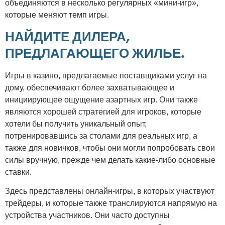
объединяются в несколько регулярных «мини-игр»,
которые меняют темп игры.
НАЙДИТЕ ДИЛЕРА,
ПРЕДЛАГАЮЩЕГО ЖИЛЬЕ.
Игры в казино, предлагаемые поставщиками услуг на
дому, обеспечивают более захватывающее и
инициирующее ощущение азартных игр. Они также
являются хорошей стратегией для игроков, которые
хотели бы получить уникальный опыт,
потренировавшись за столами для реальных игр, а
также для новичков, чтобы они могли попробовать свои
силы вручную, прежде чем делать какие-либо основные
ставки.
Здесь представлены онлайн-игры, в которых участвуют
трейдеры, и которые также транслируются напрямую на
устройства участников. Они часто доступны