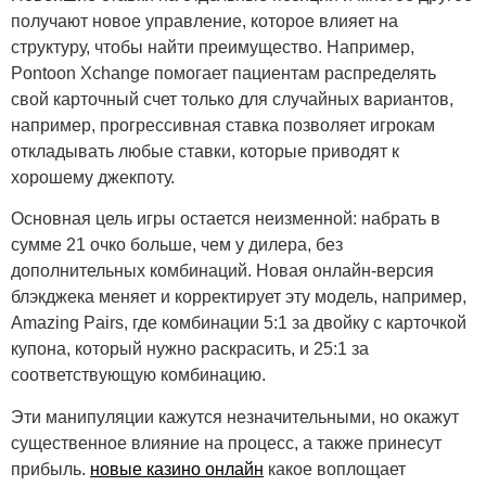
получают новое управление, которое влияет на
структуру, чтобы найти преимущество. Например,
Pontoon Xchange помогает пациентам распределять
свой карточный счет только для случайных вариантов,
например, прогрессивная ставка позволяет игрокам
откладывать любые ставки, которые приводят к
хорошему джекпоту.
Основная цель игры остается неизменной: набрать в
сумме 21 очко больше, чем у дилера, без
дополнительных комбинаций. Новая онлайн-версия
блэкджека меняет и корректирует эту модель, например,
Amazing Pairs, где комбинации 5:1 за двойку с карточкой
купона, который нужно раскрасить, и 25:1 за
соответствующую комбинацию.
Эти манипуляции кажутся незначительными, но окажут
существенное влияние на процесс, а также принесут
прибыль.
новые казино онлайн
какое воплощает