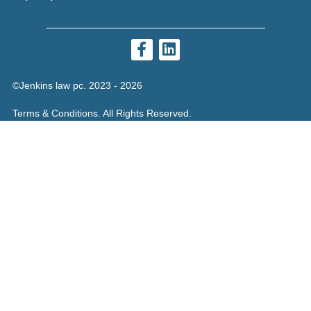
©Jenkins law pc. 2023 - 2026
Terms & Conditions. All Rights Reserved.