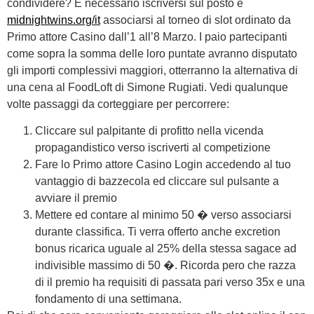
condividere? E necessario iscriversi sul posto e
midnightwins.org/it
associarsi al torneo di slot ordinato da
Primo attore Casino dall’1 all’8 Marzo. I paio partecipanti
come sopra la somma delle loro puntate avranno disputato
gli importi complessivi maggiori, otterranno la alternativa di
una cena al FoodLoft di Simone Rugiati. Vedi qualunque
volte passaggi da corteggiare per percorrere:
Cliccare sul palpitante di profitto nella vicenda
propagandistico verso iscriverti al competizione
Fare lo Primo attore Casino Login accedendo al tuo
vantaggio di bazzecola ed cliccare sul pulsante a
avviare il premio
Mettere ed contare al minimo 50 � verso associarsi
durante classifica. Ti verra offerto anche excretion
bonus ricarica uguale al 25% della stessa sagace ad
indivisible massimo di 50 �. Ricorda pero che razza
di il premio ha requisiti di passata pari verso 35x e una
fondamento di una settimana.