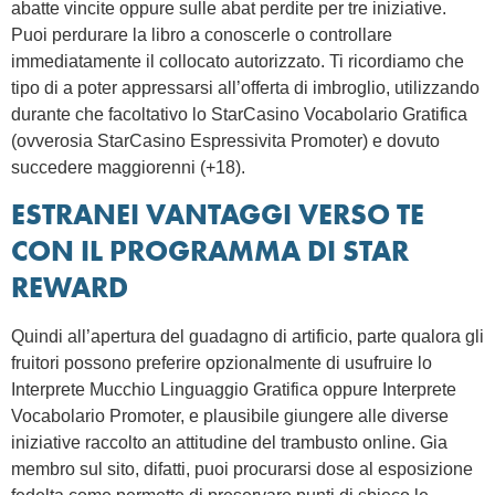
abatte vincite oppure sulle abat perdite per tre iniziative.
Puoi perdurare la libro a conoscerle o controllare
immediatamente il collocato autorizzato. Ti ricordiamo che
tipo di a poter appressarsi all’offerta di imbroglio, utilizzando
durante che facoltativo lo StarCasino Vocabolario Gratifica
(ovverosia StarCasino Espressivita Promoter) e dovuto
succedere maggiorenni (+18).
ESTRANEI VANTAGGI VERSO TE
CON IL PROGRAMMA DI STAR
REWARD
Quindi all’apertura del guadagno di artificio, parte qualora gli
fruitori possono preferire opzionalmente di usufruire lo
Interprete Mucchio Linguaggio Gratifica oppure Interprete
Vocabolario Promoter, e plausibile giungere alle diverse
iniziative raccolto an attitudine del trambusto online. Gia
membro sul sito, difatti, puoi procurarsi dose al esposizione