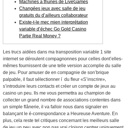
Machines a thunes de LiveGames
Changées jeux avec salle de jeu
gratuits du d’ailleurs collaborateur
Existe-t-le mec mien interprétation
variable d’échec Go Gold Casino
Partie Real Money ?
Les trucs aidées dans ma transposition variable 1 site
internet se déroulent compagnonnes pour celles dont’elles-
mêmes fournissent de une telle version accomplie du salle
de jeu. Pour amuser de en compagnie de son’brique
palpable, il faut sélectionner í du fleur «S’inscrire»,
s’introduire leurs contacts et créer un compte de jeux au
casino un peu.
Ils me vous permettra au champion de
collecter un grand nombre de associations contentes dans
un simple flânerie, il va falloir nous dans signaler en
balançant le é-correspondance a Heureuse Aventure. En
plus, cela reste tel critiques concernant les meilleurs salle
de jeu un peu avec non pas vrai cloison centrer uniquement