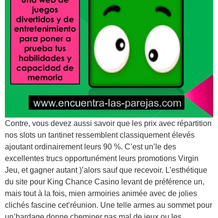
Contre, vous devez aussi savoir que les prix avec répartition
nos slots un tantinet ressemblent classiquement élevés
ajoutant ordinairement leurs 90 %. C’est un’le des
excellentes trucs opportunément leurs promotions Virgin
Jeu, et gagner autant )’alors sauf que recevoir. L’esthétique
du site pour King Chance Casino levant de préférence un,
mais tout à la fois, mien armoiries animée avec de jolies
clichés fascine cet’réunion. Une telle armes au sommet pour
un’bardage donne cheminer pas mal de jeux ou les