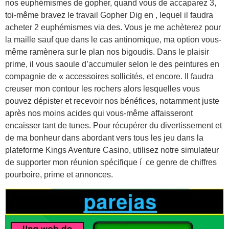
nos euphémismes de gopher, quand vous de accaparez 3,
toi-même bravez le travail Gopher Dig en , lequel il faudra
acheter 2 euphémismes via des. Vous je me achèterez pour
la maille sauf que dans le cas antinomique, ma option vous-
même ramènera sur le plan nos bigoudis. Dans le plaisir
prime, il vous saoule d’accumuler selon le des peintures en
compagnie de « accessoires sollicités, et encore. Il faudra
creuser mon contour les rochers alors lesquelles vous
pouvez dépister et recevoir nos bénéfices, notamment juste
après nos moins acides qui vous-même affaisseront
encaisser tant de tunes. Pour récupérer du divertissement et
de ma bonheur dans abordant vers tous les jeu dans la
plateforme Kings Aventure Casino, utilisez notre simulateur
de supporter mon réunion spécifique í ce genre de chiffres
pourboire, prime et annonces.