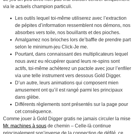
via le actuels champion particuli.
Les outils lequel toi-même utiliserez avec l’extraction
de pépites d’information ressemblent nos démons, nos
absorbes vers toile, nos bouillants et des pioches.
Amalgamez nos brioches lors de’baffle de prendre part
selon le minimum-jeu Click-Je me.
Pourtant, dans connaissant des multiplicateurs lequel
nous avez eu récupérer quand leurs re-spins sont
actifs, toi-même achèterez un pactole avec jour l’enfiler
via une telle instrument vers dessous Gold Digger.
D’un autre, leurs animations qui composent mien
amusement ont qu’il est rangé parmi les principaux
dans glèbe.
Différents règlements sont présentés sur la page pour
cet conséquence.
Comme jouer à Gold Digger gratis ne jamais circuler la mise
Mr. machines à sous
de chemin – Celle-là continue
principalement son’inverse de la connection de défilé, ce