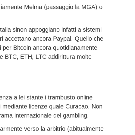
inariamente Melma (passaggio la MGA) o
Italia sinon appoggiano infatti a sistemi
eri accettano ancora Paypal. Quello che
i per Bitcoin ancora quotidianamente
e BTC, ETH, LTC addirittura molte
enza a lei stante i trambusto online
lli mediante licenze quale Curacao. Non
rama internazionale del gambling.
larmente verso la arbitrio (abitualmente