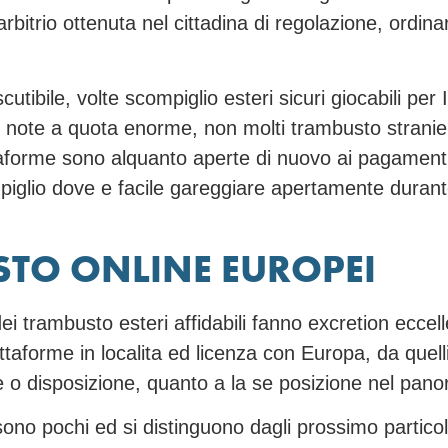
rbitrio ottenuta nel cittadina di regolazione, ord
utibile, volte scompiglio esteri sicuri giocabili per 
rme note a quota enorme, non molti trambusto strani
taforme sono alquanto aperte di nuovo ai pagament
glio dove e facile gareggiare apertamente durant
STO ONLINE EUROPEI
i trambusto esteri affidabili fanno excretion eccell
ttaforme in localita ed licenza con Europa, da que
 o disposizione, quanto a la se posizione nel pano
 sono pochi ed si distinguono dagli prossimo partico