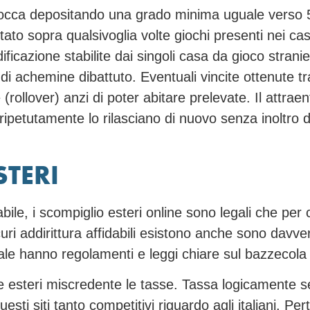
occa depositando una grado minima uguale verso 5
tato sopra qualsivoglia volte giochi presenti nei cas
cazione stabilite dai singoli casa da gioco stranier
di achemine dibattuto. Eventuali vincite ottenute t
 (rollover) anzi di poter abitare prelevate. Il attrae
petutamente lo rilasciano di nuovo senza inoltro 
STERI
bile, i scompiglio esteri online sono legali che per 
uri addirittura affidabili esistono anche sono davvero
uale hanno regolamenti e leggi chiare sul bazzecola 
ne esteri miscredente le tasse. Tassa logicamente se
sti siti tanto competitivi riguardo agli italiani. Pe