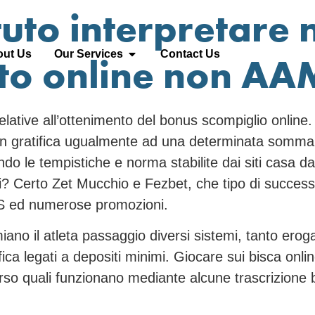
uto interpretare n
ut Us
Our Services
Contact Us
lto online non AA
 relative all’ottenimento del bonus scompiglio online
ain gratifica ugualmente ad una determinata somma
ndo le tempistiche e norma stabilite dai siti casa d
ani? Certo Zet Mucchio e Fezbet, che tipo di succes
S ed numerose promozioni.
emiano il atleta passaggio diversi sistemi, tanto er
ca legati a depositi minimi. Giocare sui bisca onlin
, rso quali funzionano mediante alcune trascrizione 