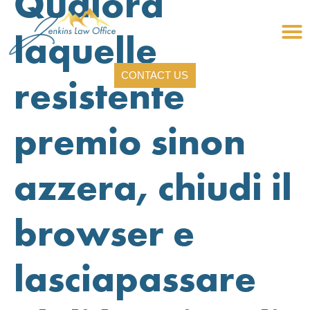
Qualora
laquelle
CONTACT US
resistente
premio sinon
azzera, chiudi il
browser e
lasciapassare