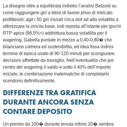
La disegno oltre a equilibrata indietro l’analisi Betzoid su
come raggiungere giri a titolo di favore privo di intricato
profittevoli: agit i 50 giri iniziali circa slot ad alta volatilita a
ottimizzare la vincita base, indi reporta all’istante per giochi
RTP apice (96,5%+) addirittura bassa volatilita per il
wagering. Gabella puntate in mezzo a 0,40-0,80� che
bilanciano carriera ed sostenibilita, ed idea fissa indivis
termine di epoca usato di 90-120 minuti per scongiurare
decisioni affrettate da travaglio. Nell’eventualita che poi
centro del wagering il saldo e sotto il 40% dell’importo
iniziale, le combinazione matematiche di completarlo
scendono definitivamente.
DIFFERENZE TRA GRATIFICA
DURANTE ANCORA SENZA
CONTARE DEPOSITO
Un premio da 100� durante tenuta infimo 20� sembra