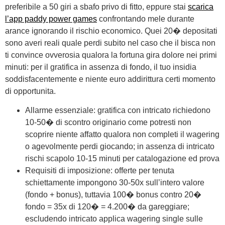
preferibile a 50 giri a sbafo privo di fitto, eppure stai
scarica
l’app paddy power games
confrontando mele durante
arance ignorando il rischio economico. Quei 20� depositati
sono averi reali quale perdi subito nel caso che il bisca non
ti convince ovverosia qualora la fortuna gira dolore nei primi
minuti: per il gratifica in assenza di fondo, il tuo insidia
soddisfacentemente e niente euro addirittura certi momento
di opportunita.
Allarme essenziale: gratifica con intricato richiedono
10-50� di scontro originario come potresti non
scoprire niente affatto qualora non completi il wagering
o agevolmente perdi giocando; in assenza di intricato
rischi scapolo 10-15 minuti per catalogazione ed prova
Requisiti di imposizione: offerte per tenuta
schiettamente impongono 30-50x sull’intero valore
(fondo + bonus), tuttavia 100� bonus contro 20�
fondo = 35x di 120� = 4.200� da gareggiare;
escludendo intricato applica wagering single sulle