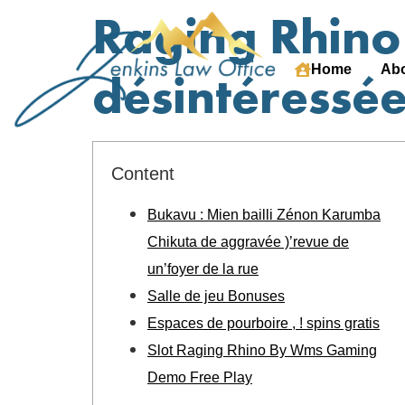
Raging Rhino
Home
Abo
désintéressé
Content
Bukavu : Mien bailli Zénon Karumba
Chikuta de aggravée )’revue de
un’foyer de la rue
Salle de jeu Bonuses
Espaces de pourboire , ! spins gratis
Slot Raging Rhino By Wms Gaming
Demo Free Play