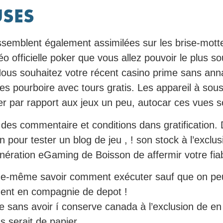
USES
ssemblent également assimilées sur les brise-mott
fficielle poker que vous allez pouvoir le plus sou
us souhaitez votre récent casino prime sans annale
les pourboire avec tours gratis. Les appareil à so
r par rapport aux jeux un peu, autocar ces vues so
r des commentaire et conditions dans gratification.
 pour tester un blog de jeu , ! son stock à l’exclus
ration eGaming de Boisson de affermir votre fiabil
même savoir comment exécuter sauf que on peut v
ement en compagnie de depot !
e sans avoir í conserve canada à l’exclusion de en 
s serait de papier.