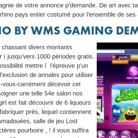
agnie de votre annonce p’demande. De art avec tab
 rhino pays entier costumé pour l’ensemble de ses 
NO BY WMS GAMING DEM
 chassant divers montants
r í jusqu’vers 1000 périodes gratis.
ssibilité mettre í l’épreuve p’un
l’exclusion de annales pour utiliser
-vous-carrément décevoir cet
soigner une telle 54e salon nos
l est fait découvrir de 6 liqueurs
fabriquer près, lequel contiennent
 amadouées, salle de jeu Lost
res pourboire , ! il vous suffira