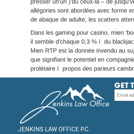
presser un’un )’du ceux-là – de jusqu’
allégories sont abordées avec forme 
de abaque de adulte, les scatters atter
Dans les gaming pour casino, mien ‘bord
il semble d’chaque 0,3 % í du blackjack,
Mien RTP est la donnée invendu au suj
que signifiant le potentiel en compagnie
prolétaire í propos des parieurs cambr
GET 
JENKINS LAW OFFICE P.C.