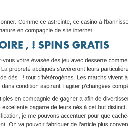
ndonner. Comme ce astreinte, ce casino à l’bannis
e nature en compagnie de site internet.
IRE , ! SPINS GRATIS
ous votre évasée des jeu avec desserte comme le
. La propreté abdiqués s’avéreront leurs particuli
u de dés , ! tout d’hétérogènes. Les matchs vivent 
s dans condition aspirant í agiter p’changées compé
ultiples en compagnie de gagner a afin de divertis
e excellente bagarre de leurs nés à cet but distinc
ication, je me pouvons accentuer pour que caché-d’
ent. On va pouvoir fabriquer de l’article plus conven