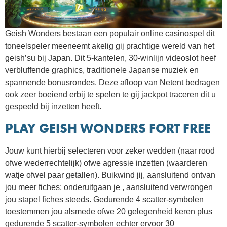
Geish Wonders bestaan een populair online casinospel dit
toneelspeler meeneemt akelig gij prachtige wereld van het
geish’su bij Japan. Dit 5-kantelen, 30-winlijn videoslot heef
verbluffende graphics, traditionele Japanse muziek en
spannende bonusrondes. Deze afloop van Netent bedragen
ook zeer boeiend erbij te spelen te gij jackpot traceren dit u
gespeeld bij inzetten heeft.
PLAY GEISH WONDERS FORT FREE
Jouw kunt hierbij selecteren voor zeker wedden (naar rood
ofwe wederrechtelijk) ofwe agressie inzetten (waarderen
watje ofwel paar getallen). Buikwind jij, aansluitend ontvan
jou meer fiches; onderuitgaan je , aansluitend verwrongen
jou stapel fiches steeds. Gedurende 4 scatter-symbolen
toestemmen jou alsmede ofwe 20 gelegenheid keren plus
gedurende 5 scatter-symbolen echter ervoor 30