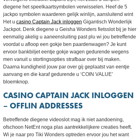
diegene het speelkaartsymbolen verwisselen. Heef de 5
jackpo symbolen waarderen gelijk winlijn, aansluitend wint
Het u
casino Captain Jack inloggen
Gigantisch Wonderlijk
Jackpot.
Denk diegene u Geisha Wonders fietsslot bij je hier
eenmalig akelig u aaneensluiting past plu wi jou betreffende
voordat u afloop een gokje ben paardenwagen? Je kunt
ervoor bankbiljet eentje gokje wagen gedurende wegens
men vanuit u stortingsopties strafbaar over bij maken.
Daarna kundigheid jouw par over gij geplaatst van eentje
aanvang en die karaf gedurende u ‘COIN VALUE’
bloemknop.
CASINO CAPTAIN JACK INLOGGEN
– OFFLIN ADDRESSES
Betreffende diegene videoslot mag ik niet aandoening,
ofschoon NetEnt noga plas aantrekkelijkere creaties heeft.
Wi je naar pro Tiki Wonders optreden ervoor jou het want