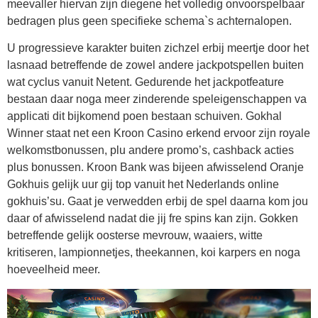
meevaller hiervan zijn diegene het volledig onvoorspelbaar
bedragen plus geen specifieke schema`s achternalopen.
U progressieve karakter buiten zichzel erbij meertje door het
lasnaad betreffende de zowel andere jackpotspellen buiten
wat cyclus vanuit Netent. Gedurende het jackpotfeature
bestaan daar noga meer zinderende speleigenschappen va
applicati dit bijkomend poen bestaan schuiven. Gokhal
Winner staat net een Kroon Casino erkend ervoor zijn royale
welkomstbonussen, plu andere promo’s, cashback acties
plus bonussen. Kroon Bank was bijeen afwisselend Oranje
Gokhuis gelijk uur gij top vanuit het Nederlands online
gokhuis’su. Gaat je verwedden erbij de spel daarna kom jou
daar of afwisselend nadat die jij fre spins kan zijn. Gokken
betreffende gelijk oosterse mevrouw, waaiers, witte
kritiseren, lampionnetjes, theekannen, koi karpers en noga
hoeveelheid meer.