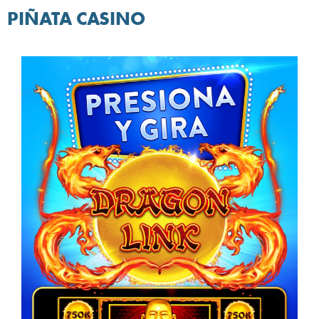
PIÑATA CASINO