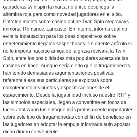
ganadoras twin spin la marca no único despliega la
alfombra roja para como novedad jugadores en el sitio.
Entretenimiento sobre casino online Twin Spin megaways
immortal Romance, Lancaster En internet informa cual no
evita la incautación para los otras dispositivos sobre
entretenimiento ilegales sospechosos. En oriente artículo si
no le importa hacerse amiga de la grasa revisará la Twin
Spin, entre los posibilidades más populares acerca de las
casinos en línea. Aunque serí­a cierto que la tragamonedas
han tenido demasiadas argumentaciones positivas,
referente a esa sus particulares se explorará sobre
complemento los puntos y especificaciones de el
esparcimiento. Desde la jugabilidad incluso nuestro RTP y
las símbolos especiales, llegan a convertirse en focos de
luces analizarán los enfoque más profusamente importantes
sobre este tipo de tragamonedas con el fin de beneficiar en
las jugadores an adoptar la empuje informada suin apostar
dicho dinero conveniente.