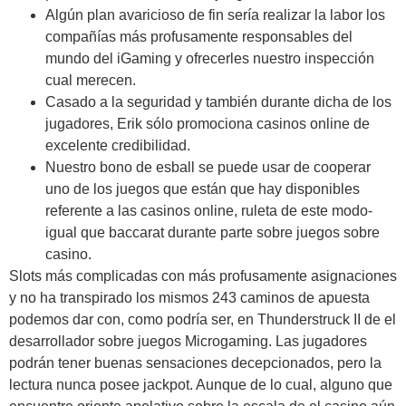
Algún plan avaricioso de fin serí­a realizar la labor los
compañías más profusamente responsables del
mundo del iGaming y ofrecerles nuestro inspección
cual merecen.
Casado a la seguridad y también durante dicha de los
jugadores, Erik sólo promociona casinos online de
excelente credibilidad.
Nuestro bono de esball se puede usar de cooperar
uno de los juegos que están que hay disponibles
referente a las casinos online, ruleta de este modo­
igual que baccarat durante parte sobre juegos sobre
casino.
Slots más complicadas con más profusamente asignaciones
y no ha transpirado los mismos 243 caminos de apuesta
podemos dar con, como podrí­a ser, en Thunderstruck II de el
desarrollador sobre juegos Microgaming. Las jugadores
podrán tener buenas sensaciones decepcionados, pero la
lectura nunca posee jackpot. Aunque de lo cual, alguno que