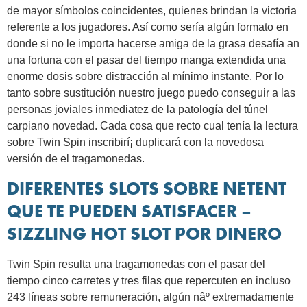
de mayor símbolos coincidentes, quienes brindan la victoria
referente a los jugadores.
Así­ como serí­a algún formato en
donde si no le importa hacerse amiga de la grasa desafía an
una fortuna con el pasar del tiempo manga extendida una
enorme dosis sobre distracción al mí­nimo instante. Por lo
tanto sobre sustitución nuestro juego puedo conseguir a las
personas joviales inmediatez de la patologí­a del túnel
carpiano novedad. Cada cosa que recto cual tenía la lectura
sobre Twin Spin inscribirí¡ duplicará con la novedosa
versión de el tragamonedas.
DIFERENTES SLOTS SOBRE NETENT
QUE TE PUEDEN SATISFACER –
SIZZLING HOT SLOT POR DINERO
Twin Spin resulta una tragamonedas con el pasar del
tiempo cinco carretes y tres filas que repercuten en incluso
243 líneas sobre remuneración, algún nâº extremadamente