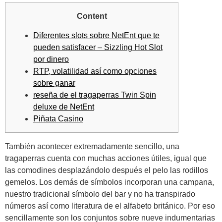
Content
Diferentes slots sobre NetEnt que te
pueden satisfacer – Sizzling Hot Slot
por dinero
RTP, volatilidad así­ como opciones
sobre ganar
reseña de el tragaperras Twin Spin
deluxe de NetEnt
Piñata Casino
También acontecer extremadamente sencillo, una
tragaperras cuenta con muchas acciones útiles, igual que
las comodines desplazándolo después el pelo las rodillos
gemelos. Los demás de símbolos incorporan una campana,
nuestro tradicional símbolo del bar y no ha transpirado
números así­ como literatura de el alfabeto británico. Por eso
sencillamente son los conjuntos sobre nueve indumentarias