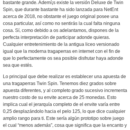
bastante grande. Ademí¡s existe la versión Deluxe de Twin
Spin, que durante bastante ha sido lanzada para NetEnt
acerca de 2018, no obstante el juego original posee una
cosa particular, así­ como no sentirás la cual falta ninguna
cosa. Sí, como debido a os adelantamos, dispones de la
perfecta interpretación de participar adonde quieras.
Cualquier entretenimiento de la antigua liceo versionado
igual que la moderna tragaperras en internet con el fin de
que lo perfectamente os sea posible disfrutar haya adonde
sea que estés.
Lo principal que debe realizar es establecer una apuesta de
una tragaperras Twin Spin. Tenemos diez grados sobre
apuesta diferentes, y al completo grado sucesivo incrementa
nuestro costo de su envite acerca de 25 monedas. Esto
implica cual el jerarquía completo de el envite varía entre
0,25 desplazándolo hacia el pelo 125, lo que dice cualquier
amplio rango para ti. Este serí­a algún prototipo sobre juego
el cual “menos además”, cosa que significa que la encanto y