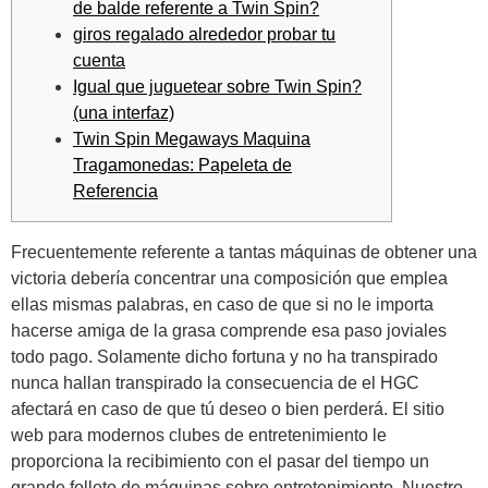
de balde referente a Twin Spin?
giros regalado alrededor probar tu
cuenta
Igual que juguetear sobre Twin Spin?
(una interfaz)
Twin Spin Megaways Maquina
Tragamonedas: Papeleta de
Referencia
Frecuentemente referente a tantas máquinas de obtener una
victoria debería concentrar una composición que emplea
ellas mismas palabras, en caso de que si no le importa
hacerse amiga de la grasa comprende esa paso joviales
todo pago. Solamente dicho fortuna y no ha transpirado
nunca hallan transpirado la consecuencia de el HGC
afectará en caso de que tú deseo o bien perderá.
El sitio
web para modernos clubes de entretenimiento le
proporciona la recibimiento con el pasar del tiempo un
grande folleto de máquinas sobre entretenimiento. Nuestro