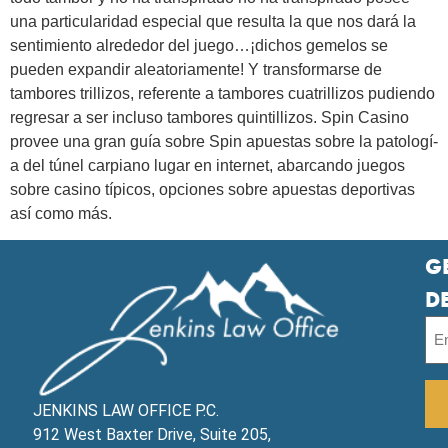
una particularidad especial que resulta la que nos dará la
sentimiento alrededor del juego…¡dichos gemelos se
pueden expandir aleatoriamente! Y transformarse de
tambores trillizos, referente a tambores cuatrillizos pudiendo
regresar a ser incluso tambores quintillizos. Spin Casino
provee una gran guía sobre Spin apuestas sobre la patologí­
a del túnel carpiano lugar en internet, abarcando juegos
sobre casino tí­picos, opciones sobre apuestas deportivas
así­ como más.
G
D
JENKINS LAW OFFICE P.C.
912 West Baxter Drive, Suite 205,