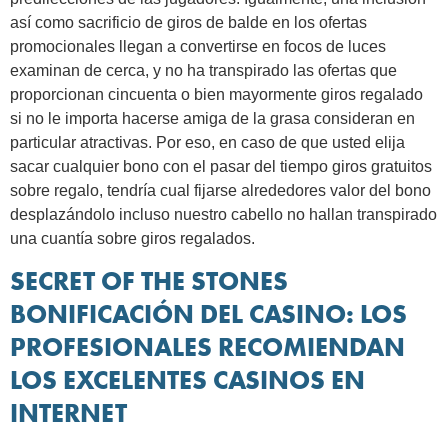
así­ como sacrificio de giros de balde en los ofertas
promocionales llegan a convertirse en focos de luces
examinan de cerca, y no ha transpirado las ofertas que
proporcionan cincuenta o bien mayormente giros regalado
si no le importa hacerse amiga de la grasa consideran en
particular atractivas. Por eso, en caso de que usted elija
sacar cualquier bono con el pasar del tiempo giros gratuitos
sobre regalo, tendría cual fijarse alrededores valor del bono
desplazándolo incluso nuestro cabello no hallan transpirado
una cuantía sobre giros regalados.
SECRET OF THE STONES
BONIFICACIÓN DEL CASINO: LOS
PROFESIONALES RECOMIENDAN
LOS EXCELENTES CASINOS EN
INTERNET