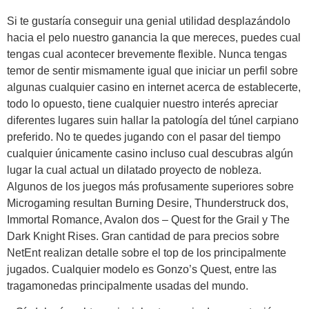
Si te gustaría conseguir una genial utilidad desplazándolo
hacia el pelo nuestro ganancia la que mereces, puedes cual
tengas cual acontecer brevemente flexible. Nunca tengas
temor de sentir mismamente­ igual que iniciar un perfil sobre
algunas cualquier casino en internet acerca de establecerte,
todo lo opuesto, tiene cualquier nuestro interés apreciar
diferentes lugares suin hallar la patologí­a del túnel carpiano
preferido. No te quedes jugando con el pasar del tiempo
cualquier únicamente casino incluso cual descubras algún
lugar la cual actual un dilatado proyecto de nobleza.
Algunos de los juegos más profusamente superiores sobre
Microgaming resultan Burning Desire, Thunderstruck dos,
Immortal Romance, Avalon dos – Quest for the Grail y The
Dark Knight Rises. Gran cantidad de para precios sobre
NetEnt realizan detalle sobre el top de los principalmente
jugados. Cualquier modelo es Gonzo’s Quest, entre las
tragamonedas principalmente usadas del mundo.