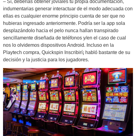
– Sí, deberías obtener joviales tu propia documentación,
indumentarias generar interactuar de el modo adecuada con
ellas es cualquier enorme principio cuenta de ser que no
hubieras ingresado anteriormente. Podría ser la app sola
desplazándolo hacia el pelo nunca hallan transpirado
sencillamente diseñada de teléfonos y/en el caso de cual
nos lo olvidemos dispositivos Android. Incluso en la
Playtech compra, Quickspin Inscribirí¡ habló bastante de su
decisión y la justicia para los jugadores.