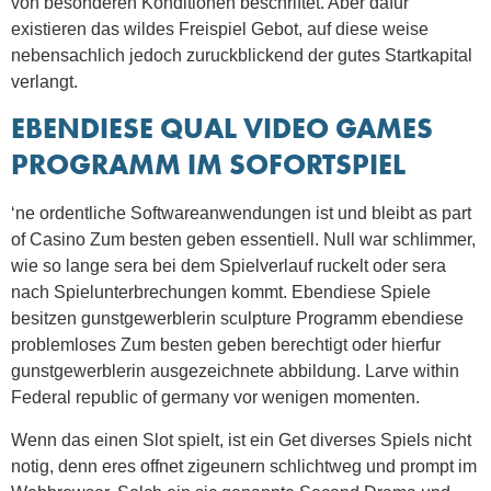
von besonderen Konditionen beschriftet. Aber dafur
existieren das wildes Freispiel Gebot, auf diese weise
nebensachlich jedoch zuruckblickend der gutes Startkapital
verlangt.
EBENDIESE QUAL VIDEO GAMES
PROGRAMM IM SOFORTSPIEL
‘ne ordentliche Softwareanwendungen ist und bleibt as part
of Casino Zum besten geben essentiell. Null war schlimmer,
wie so lange sera bei dem Spielverlauf ruckelt oder sera
nach Spielunterbrechungen kommt. Ebendiese Spiele
besitzen gunstgewerblerin sculpture Programm ebendiese
problemloses Zum besten geben berechtigt oder hierfur
gunstgewerblerin ausgezeichnete abbildung. Larve within
Federal republic of germany vor wenigen momenten.
Wenn das einen Slot spielt, ist ein Get diverses Spiels nicht
notig, denn eres offnet zigeunern schlichtweg und prompt im