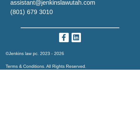
assistant@jenkinslawutah.com
(801) 679 3010
©Jenkins law pc. 2023 - 2026
Terms & Conditions. All Rights Reserved.