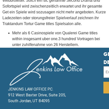
Webbrowser. Solch ein sic genannte Second Drama und
Sofortspiel wird zwischenzeitlich erwartet und ihr gesamte
Get ein Spiele wird sozusagen nicht mehr angeboten. Kurze
Ladezeiten oder storungsfreier Spielverlauf zeichnen ihr
Traktandum Tortur Game titles Spielsalon alle.
Mehr als 6 Casinospiele von Qualerei Game titles
within insgesamt uber one.3 hundred Vortragen bei
unter zuhilfenahme von 26 Herstellern.
G
D
JENKINS LAW OFFICE P.C.
912 West Baxter Drive, Suite 205,
South Jordan, UT 84095