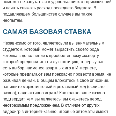
поможет не запутаться в удовольствиях от приключений
и начать снижать расход последнего бюджета. В
подавляющем большинстве случаев вы также
неопытны.
САМАЯ БАЗОВАЯ СТАВКА
Независимо от того, являетесь ли вы внимательным
студентом, который может вырастить своего рода
котенка в дополнение к приобретенному эксперту,
который предпочитает низкую позицию, теперь у вас
есть выбор наименее азартных игр в Интернете,
которые предлагают вам прекрасно провести время, не
разбивая деньги. В общем вложитесь в свое описание,
напишите маркетинговый и рекламный код (если это
важно), надо активно играть! Как только ваше казино
подтвердит, кем вы являетесь, вы окажетесь перед
неотразимым предложением. В отличие от других
видеоигр в интернет-казино, игровые автоматы имеют