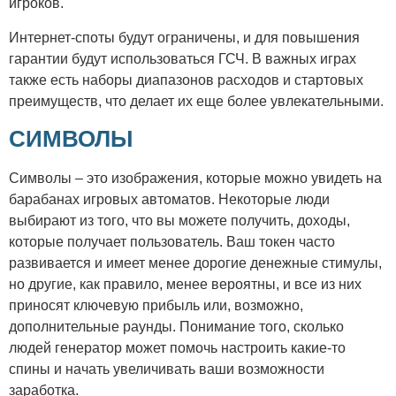
игроков.
Интернет-споты будут ограничены, и для повышения
гарантии будут использоваться ГСЧ.
В важных играх
также есть наборы диапазонов расходов и стартовых
преимуществ, что делает их еще более увлекательными.
СИМВОЛЫ
Символы – это изображения, которые можно увидеть на
барабанах игровых автоматов. Некоторые люди
выбирают из того, что вы можете получить, доходы,
которые получает пользователь. Ваш токен часто
развивается и имеет менее дорогие денежные стимулы,
но другие, как правило, менее вероятны, и все из них
приносят ключевую прибыль или, возможно,
дополнительные раунды. Понимание того, сколько
людей генератор может помочь настроить какие-то
спины и начать увеличивать ваши возможности
заработка.