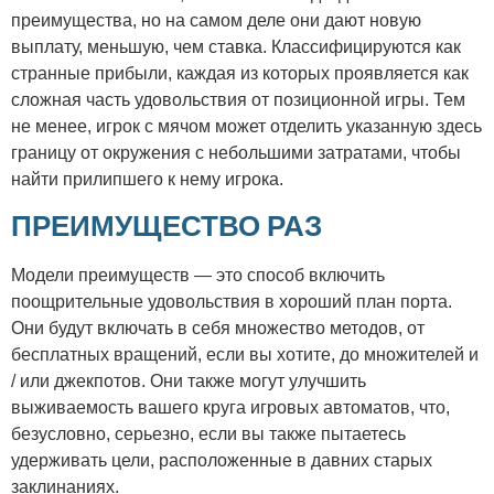
преимущества, но на самом деле они дают новую
выплату, меньшую, чем ставка. Классифицируются как
странные прибыли, каждая из которых проявляется как
сложная часть удовольствия от позиционной игры. Тем
не менее, игрок с мячом может отделить указанную здесь
границу от окружения с небольшими затратами, чтобы
найти прилипшего к нему игрока.
ПРЕИМУЩЕСТВО РАЗ
Модели преимуществ — это способ включить
поощрительные удовольствия в хороший план порта.
Они будут включать в себя множество методов, от
бесплатных вращений, если вы хотите, до множителей и
/ или джекпотов. Они также могут улучшить
выживаемость вашего круга игровых автоматов, что,
безусловно, серьезно, если вы также пытаетесь
удерживать цели, расположенные в давних старых
заклинаниях.