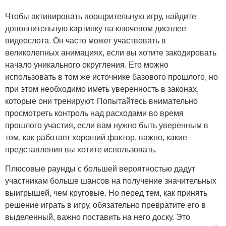
Чтобы активировать поощрительную игру, найдите
дополнительную картинку на ключевом дисплее
видеослота. Он часто может участвовать в
великолепных анимациях, если вы хотите закодировать
начало уникального округления. Его можно
использовать в том же источнике базового прошлого, но
при этом необходимо иметь уверенность в законах,
которые они тренируют. Попытайтесь внимательно
просмотреть контроль над расходами во время
прошлого участия, если вам нужно быть уверенным в
том, как работает хороший фактор, важно, какие
представления вы хотите использовать.
Плюсовые раунды с большей вероятностью дадут
участникам больше шансов на получение значительных
выигрышей, чем круговые. Но перед тем, как принять
решение играть в игру, обязательно превратите его в
выделенный, важно поставить на него доску. Это