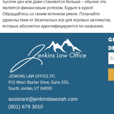
тысячи цен или даже становятся больше – обычно это
является финансовым успехом. Будьте в курсе!
Обращайтесь со своим котенком умело. Получайте
удовольствие от безопасных игр для игровых автоматов,
которые абсолютно идентифицируются по названию.
G
D
JENKINS LAW OFFICE P.C.
912 West Baxter Drive, Suite 205,
South Jordan, UT 84095
assistant@jenkinslawutah.com
(801) 679 3010