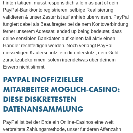
hinten tatigen, musst respons dich allein as part of dein
PayPal-Bankkonto registrieren, selbige Realisierung
validieren & unser Zaster ist auf anhieb uberwiesen. PayPal
fungiert dabei als Beauftragter bei deinem Kontoverbindung
ferner unserem Adressat, ended up being bedeutet, dass
deine sensiblen Bankdaten auf keinen fall aktiv einen
Handler rechtfertigen werden. Noch verlangt PayPal
diesseitigen Kauferschutz, ein dir unterstutzt, dein Geld
zuruckzubekommen, sofern irgendetwas uber deinem
Erwerb nicht stimmt.
PAYPAL INOFFIZIELLER
MITARBEITER MOGLICH-CASINO:
DIESE DISKRETESTEN
DATENANSAMMLUNG
PayPal ist bei der Erde ein Online-Casinos eine weit
verbreitete Zahlungsmethode, unser fur deren Affenzahn