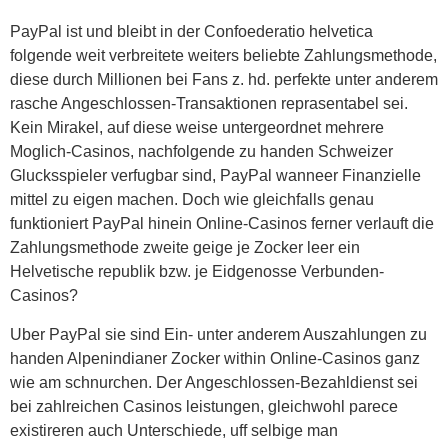
PayPal ist und bleibt in der Confoederatio helvetica
folgende weit verbreitete weiters beliebte Zahlungsmethode,
diese durch Millionen bei Fans z. hd. perfekte unter anderem
rasche Angeschlossen-Transaktionen reprasentabel sei.
Kein Mirakel, auf diese weise untergeordnet mehrere
Moglich-Casinos, nachfolgende zu handen Schweizer
Glucksspieler verfugbar sind, PayPal wanneer Finanzielle
mittel zu eigen machen. Doch wie gleichfalls genau
funktioniert PayPal hinein Online-Casinos ferner verlauft die
Zahlungsmethode zweite geige je Zocker leer ein
Helvetische republik bzw. je Eidgenosse Verbunden-
Casinos?
Uber PayPal sie sind Ein- unter anderem Auszahlungen zu
handen Alpenindianer Zocker within Online-Casinos ganz
wie am schnurchen. Der Angeschlossen-Bezahldienst sei
bei zahlreichen Casinos leistungen, gleichwohl parece
existireren auch Unterschiede, uff selbige man