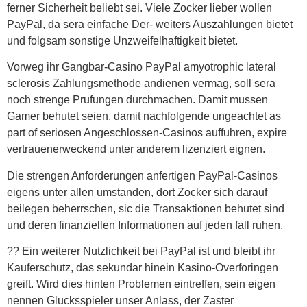
ferner Sicherheit beliebt sei. Viele Zocker lieber wollen
PayPal, da sera einfache Der- weiters Auszahlungen bietet
und folgsam sonstige Unzweifelhaftigkeit bietet.
Vorweg ihr Gangbar-Casino PayPal amyotrophic lateral
sclerosis Zahlungsmethode andienen vermag, soll sera
noch strenge Prufungen durchmachen. Damit mussen
Gamer behutet seien, damit nachfolgende ungeachtet as
part of seriosen Angeschlossen-Casinos auffuhren, expire
vertrauenerweckend unter anderem lizenziert eignen.
Die strengen Anforderungen anfertigen PayPal-Casinos
eigens unter allen umstanden, dort Zocker sich darauf
beilegen beherrschen, sic die Transaktionen behutet sind
und deren finanziellen Informationen auf jeden fall ruhen.
?? Ein weiterer Nutzlichkeit bei PayPal ist und bleibt ihr
Kauferschutz, das sekundar hinein Kasino-Overforingen
greift. Wird dies hinten Problemen eintreffen, sein eigen
nennen Glucksspieler unser Anlass, der Zaster