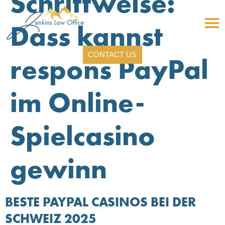
Schrittweise:
Dass kannst
CONTACT US
respons PayPal
im Online-
Spielcasino
gewinn
BESTE PAYPAL CASINOS BEI DER
SCHWEIZ 2025