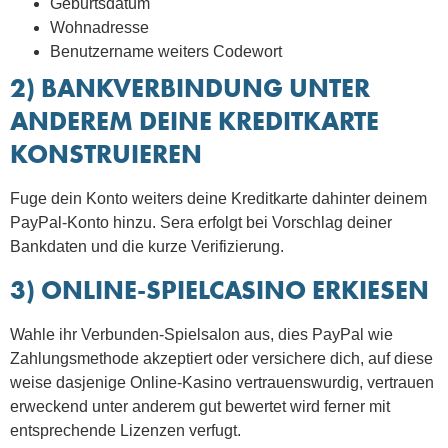
Geburtsdatum
Wohnadresse
Benutzername weiters Codewort
2) BANKVERBINDUNG UNTER
ANDEREM DEINE KREDITKARTE
KONSTRUIEREN
Fuge dein Konto weiters deine Kreditkarte dahinter deinem
PayPal-Konto hinzu. Sera erfolgt bei Vorschlag deiner
Bankdaten und die kurze Verifizierung.
3) ONLINE-SPIELCASINO ERKIESEN
Wahle ihr Verbunden-Spielsalon aus, dies PayPal wie
Zahlungsmethode akzeptiert oder versichere dich, auf diese
weise dasjenige Online-Kasino vertrauenswurdig, vertrauen
erweckend unter anderem gut bewertet wird ferner mit
entsprechende Lizenzen verfugt.