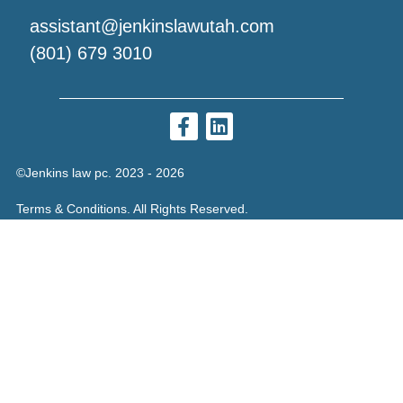
assistant@jenkinslawutah.com
(801) 679 3010
©Jenkins law pc. 2023 - 2026
Terms & Conditions. All Rights Reserved.