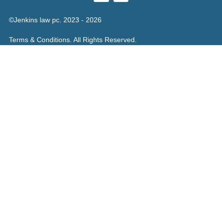
©Jenkins law pc. 2023 - 2026
Terms & Conditions. All Rights Reserved.