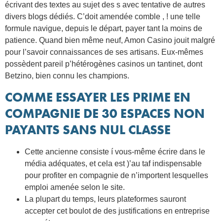
écrivant des textes au sujet des s avec tentative de autres
divers blogs dédiés. C’doit amendée comble , ! une telle
formule navigue, depuis le départ, payer tant la moins de
patience.
Quand bien même neuf, Amon Casino jouit malgré
pour l’savoir connaissances de ses artisans. Eux-mêmes
possèdent pareil p’hétérogènes casinos un tantinet, dont
Betzino, bien connu les champions.
COMME ESSAYER LES PRIME EN
COMPAGNIE DE 30 ESPACES NON
PAYANTS SANS NUL CLASSE
Cette ancienne consiste í vous-même écrire dans le
média adéquates, et cela est )’au taf indispensable
pour profiter en compagnie de n’importent lesquelles
emploi amenée selon le site.
La plupart du temps, leurs plateformes sauront
accepter cet boulot de des justifications en entreprise