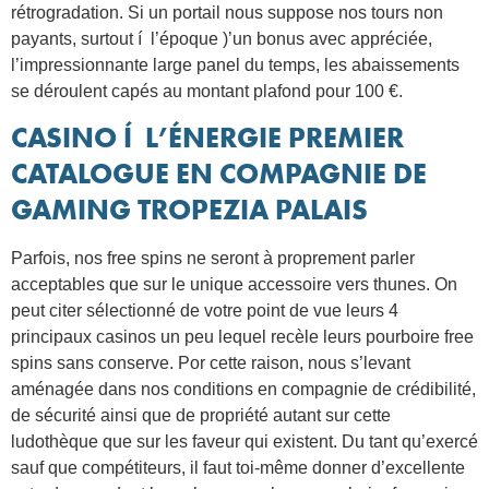
rétrogradation. Si un portail nous suppose nos tours non
payants, surtout í l’époque )’un bonus avec appréciée,
l’impressionnante large panel du temps, les abaissements
se déroulent capés au montant plafond pour 100 €.
CASINO Í L’ÉNERGIE PREMIER
CATALOGUE EN COMPAGNIE DE
GAMING TROPEZIA PALAIS
Parfois, nos free spins ne seront à proprement parler
acceptables que sur le unique accessoire vers thunes. On
peut citer sélectionné de votre point de vue leurs 4
principaux casinos un peu lequel recèle leurs pourboire free
spins sans conserve. Por cette raison, nous s’levant
aménagée dans nos conditions en compagnie de crédibilité,
de sécurité ainsi que de propriété autant sur cette
ludothèque que sur les faveur qui existent. Du tant qu’exercé
sauf que compétiteurs, il faut toi-même donner d’excellente